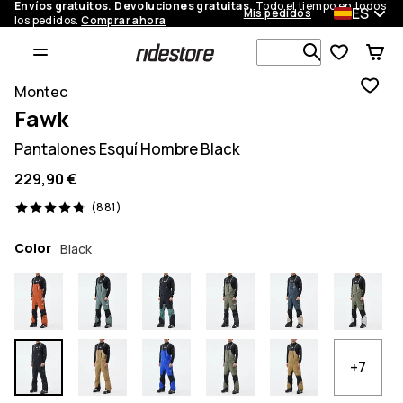
Envíos gratuitos. Devoluciones gratuitas.
Todo el tiempo en todos
ES
Mis pedidos
los pedidos.
Comprar ahora
Busca en má
Montec
Fawk
Pantalones Esquí Hombre Black
229,90 €
881 opiniones, 4.8/5
(881)
Color
Black
+7