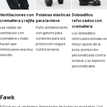
Ventilaciones con
Polainas elásticas
Dobladillos
cremallera y rejilla
para la nieve
reforzados con
cremallera
Las rejillas de
Puño antideslizante
ventilación con
con gancho para
Los dobladillos
cremallera y malla
cordones para una
reforzados brindan un
hacen que
protección segura
mejor ajuste de la
refrescarse sea muy
contra la nieve.
bota, protección
sencillo.
personalizada contra
la nieve y un aspecto
personalizable.
Fawk
El Fawk es un verdadero depredador de todas las montañas. Con