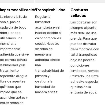
Impermeabilización
Transpirabilidad
Costuras
selladas
La nieve y la lluvia
Regular la
son el pan de
humedad
Las costuras son
cada día de todo
acumulada en el
siempre el punto
rider. Por eso
interior debido al
más débil de una
utilizamos una
calor corporal es
prenda. Para que
membrana
crucial. Nuestro
puedas disfrutar
impermeable
sistema de
de la montaña con
adherida que sirve
membrana
total tranquilidad
de barrera contra
adherida ofrece
bajo las peores
la humedad y un
una
condiciones
tratamiento
transpirabilidad de
climáticas, hemos
repelente al agua
primera y
utilizado una cinta
libre de agentes
gestiona la
adhesiva especial
químicos que
humedad de
que impide la
impide que se
manera eficaz.
entrada de agua.
acumulen gotas y
estas resbalen