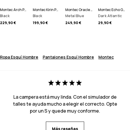
Montec Arch Pantalones Esquí Hombre
Montec Kirin Pantalones Esquí Hombre
Montec Oracle Chaqueta Esquí Hombre
Montec Echo Gorro
Black
Black
Metal Blue
Dark Atlantic
229,90 €
199,90 €
249,90 €
29,90 €
Ropa Esquí Hombre
Pantalones Esquí Hombre
Montec
La campera está muy linda. Con el simulador de
talles te ayuda mucho a elegir el correcto. Opte
por un S y quede muy conforme.
Más reseñas