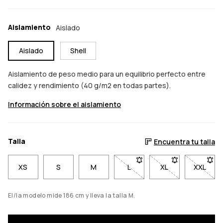
Aislamiento
Aislado
Aislado
Shell
Aislamiento de peso medio para un equilibrio perfecto entre
calidez y rendimiento (40 g/m2 en todas partes).
Información sobre el aislamiento
Talla
Encuentra tu talla
XS
S
M
L
- Talla L no disponible. Haz 
XL
- Talla XL no disp
XXL
- Talla
El/la modelo mide 186 cm y lleva la talla M.