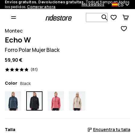
Envíos gratuitos. Devoluciones gratuitas.
Todo el tiempo en todos
ES
Mis pedidos
los pedidos.
Comprar ahora
Busca en má
Montec
Echo W
Forro Polar Mujer Black
59,90 €
81 opiniones, 4.9/5
(81)
Color
Black
Talla
Encuentra tu talla