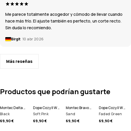
Me parece totalmente acogedor y cómodo de llevar cuando
hace más frío. El ajuste también es perfecto, un corte recto.
Sin duda lo recomiendo.
Birgit
10 abr 2026
Más reseñas
Productos que podrían gustarte
Montec Delta W Polar con Capucha Mujer
Dope Cozy II W Polar con Capucha Mujer
Montec Bravo W Forro Polar Mujer
Dope Cozy II W Polar con Capucha Mujer
Black
Soft Pink
Sand
Faded Green
69,90 €
69,90 €
69,90 €
69,90 €