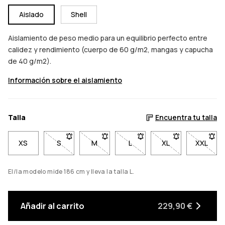
Aislado
Shell
Aislamiento de peso medio para un equilibrio perfecto entre
calidez y rendimiento (cuerpo de 60 g/m2, mangas y capucha
de 40 g/m2).
Información sobre el aislamiento
Talla
Encuentra tu talla
XS
S
- Talla S no disponible. Haz clic para ser notifica
M
- Talla M no disponible. Haz clic para s
L
- Talla L no disponible. Haz 
XL
- Talla XL no disp
XXL
- Talla
El/la modelo mide 186 cm y lleva la talla L.
Añadir al carrito
229,90 €