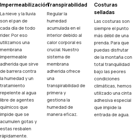
Impermeabilización
Transpirabilidad
Costuras
selladas
La nieve y la lluvia
Regular la
son el pan de
humedad
Las costuras son
cada día de todo
acumulada en el
siempre el punto
rider. Por eso
interior debido al
más débil de una
utilizamos una
calor corporal es
prenda. Para que
membrana
crucial. Nuestro
puedas disfrutar
impermeable
sistema de
de la montaña con
adherida que sirve
membrana
total tranquilidad
de barrera contra
adherida ofrece
bajo las peores
la humedad y un
una
condiciones
tratamiento
transpirabilidad de
climáticas, hemos
repelente al agua
primera y
utilizado una cinta
libre de agentes
gestiona la
adhesiva especial
químicos que
humedad de
que impide la
impide que se
manera eficaz.
entrada de agua.
acumulen gotas y
estas resbalen
rápidamente.