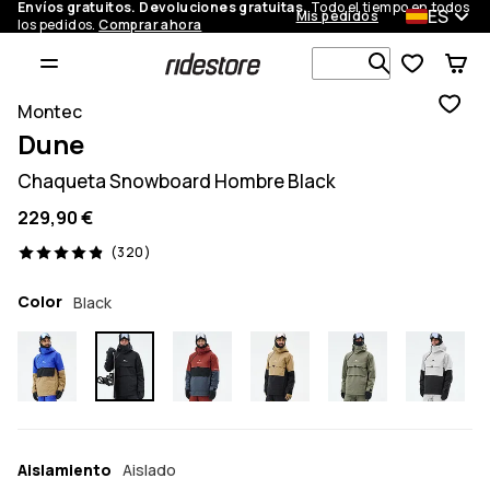
Envíos gratuitos. Devoluciones gratuitas.
Todo el tiempo en todos
ES
Mis pedidos
los pedidos.
Comprar ahora
Busca en má
Montec
Dune
Chaqueta Snowboard Hombre Black
229,90 €
320 opiniones, 4.9/5
(320)
Color
Black
Aislamiento
Aislado