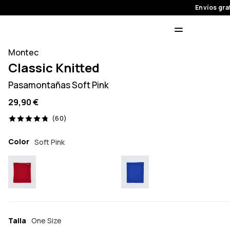
Envíos gra
Montec
Classic Knitted
Pasamontañas Soft Pink
29,90 €
60 opiniones, 4.8/5
(60)
Color
Soft Pink
Talla
One Size