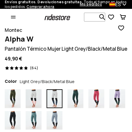
Envíos gratuitos. Devoluciones gratuitas.
Todo el tiempo en todos
ES
Mis pedidos
los pedidos.
Comprar ahora
Busca en má
Montec
Alpha W
Pantalón Térmico Mujer Light Grey/Black/Metal Blue
49,90 €
64 opiniones, 4.9/5
(64)
Color
Light Grey/Black/Metal Blue