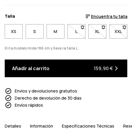
Talla
Encuentra tu talla
XS
S
M
L
- Talla L no disponible. Haz 
XL
- Talla XL no disp
XXL
- Talla
El/la modelo mide 186 cm y lleva la talla L.
Añadir al carrito
159,90 €
Envíos y devoluciones gratuitos
Derecho de devolución de 30 días
Envíos rápidos
Detalles
Información
Especificaciones Técnicas
Res