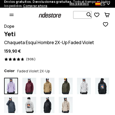
Envíos gratuitos. Devoluciones gratuitas.
Todo el tiempo en todos
ES
Mis pedidos
los pedidos.
Comprar ahora
Busca en má
Dope
Yeti
Chaqueta Esquí Hombre 2X-Up Faded Violet
159,90 €
906 opiniones, 4.7/5
(906)
Color
Faded Violet 2X-Up