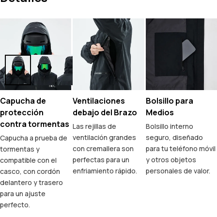
Capucha de
Ventilaciones
Bolsillo para
protección
debajo del Brazo
Medios
contra tormentas
Las rejillas de
Bolsillo interno
ventilación grandes
seguro, diseñado
Capucha a prueba de
con cremallera son
para tu teléfono móvil
tormentas y
perfectas para un
y otros objetos
compatible con el
enfriamiento rápido.
personales de valor.
casco, con cordón
delantero y trasero
para un ajuste
perfecto.