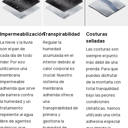
Impermeabilización
Transpirabilidad
Costuras
selladas
La nieve y la lluvia
Regular la
son el pan de
humedad
Las costuras son
cada día de todo
acumulada en el
siempre el punto
rider. Por eso
interior debido al
más débil de una
utilizamos una
calor corporal es
prenda. Para que
membrana
crucial. Nuestro
puedas disfrutar
impermeable
sistema de
de la montaña con
adherida que sirve
membrana
total tranquilidad
de barrera contra
adherida ofrece
bajo las peores
la humedad y un
una
condiciones
tratamiento
transpirabilidad de
climáticas, hemos
repelente al agua
primera y
utilizado una cinta
libre de agentes
gestiona la
adhesiva especial
químicos que
humedad de
que impide la