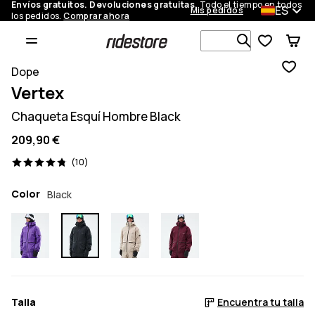
Envíos gratuitos. Devoluciones gratuitas.
Todo el tiempo en todos
ES
Mis pedidos
los pedidos.
Comprar ahora
Busca en má
Dope
Vertex
Chaqueta Esquí Hombre Black
209,90 €
10 opiniones, 4.8/5
(10)
Color
Black
Talla
Encuentra tu talla