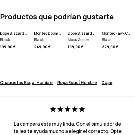
Productos que podrían gustarte
Dope Blizzard Full Zip Chaqueta Esquí Hombre
Montec Doom Chaqueta Esquí Hombre
Dope Blizzard Full Zip Chaqueta Esquí Hombre
Montec Fawk Chaqueta Esquí Hombre
Black
Black
Moss Green
Black
199,90 €
249,90 €
199,90 €
229,90 €
Chaquetas Esquí Hombre
Ropa Esquí Hombre
Dope
La campera está muy linda. Con el simulador de
talles te ayuda mucho a elegir el correcto. Opte