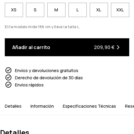
XS
S
M
L
XL
XXL
El/la modelo mide 186 cm y lleva la talla L.
Añadir al carrito
209,90 €
Envíos y devoluciones gratuitos
Derecho de devolución de 30 días
Envíos rápidos
Detalles
Información
Especificaciones Técnicas
Res
Detalles