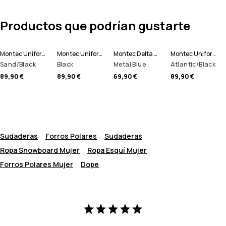
Productos que podrían gustarte
Montec Uniform W Polar con Capucha Mujer
Montec Uniform W Polar con Capucha Mujer
Montec Delta W Polar con Capucha Mujer
Montec Uniform W Polar con Capucha Mujer
Sand/Black
Black
Metal Blue
Atlantic/Black
89,90 €
89,90 €
69,90 €
89,90 €
Sudaderas
Forros Polares
Sudaderas
Ropa Snowboard Mujer
Ropa Esquí Mujer
Forros Polares Mujer
Dope