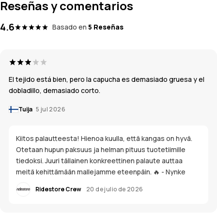
Reseñas y comentarios
4.6
Basado en
5 Reseñas
El tejido está bien, pero la capucha es demasiado gruesa y el
dobladillo, demasiado corto.
Tuija
5 jul 2026
Kiitos palautteesta! Hienoa kuulla, että kangas on hyvä.
Otetaan hupun paksuus ja helman pituus tuotetiimille
tiedoksi. Juuri tällainen konkreettinen palaute auttaa
meitä kehittämään mallejamme eteenpäin. 🔥 - Nynke
Ridestore Crew
20 de julio de 2026