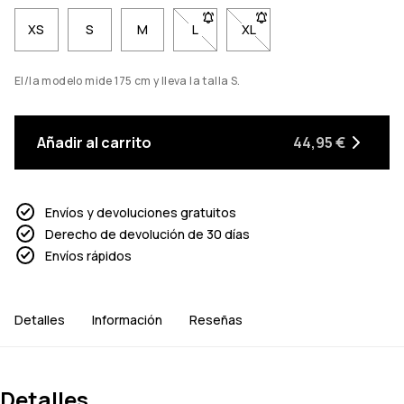
XS
S
M
L
- Talla L no disponible. Haz clic pa
XL
- Talla XL no disponible. 
El/la modelo mide 175 cm y lleva la talla S.
Añadir al carrito
44,95 €
Envíos y devoluciones gratuitos
Derecho de devolución de 30 días
Envíos rápidos
Detalles
Información
Reseñas
Detalles