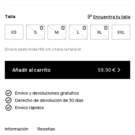
Talla
Encuentra tu talla
XS
S
- Talla S no disponible. Haz clic para ser notifica
M
- Talla M no disponible. Haz clic para s
L
- Talla L no disponible. Haz 
XL
- Talla XL no disp
XXL
El/la modelo mide 186 cm y lleva la talla M.
Añadir al carrito
59,90 €
Envíos y devoluciones gratuitos
Derecho de devolución de 30 días
Envíos rápidos
Información
Reseñas