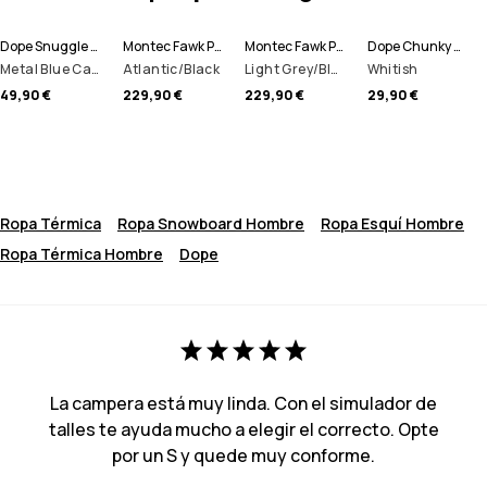
Dope Snuggle Pantalón Térmico Hombre
Montec Fawk Pantalones Snowboard Hombre
Montec Fawk Pantalones Snowboard Hombre
Dope Chunky Gorro
Metal Blue Camo
Atlantic/Black
Light Grey/Black/Dark Atlantic
Whitish
49,90 €
229,90 €
229,90 €
29,90 €
Ropa Térmica
Ropa Snowboard Hombre
Ropa Esquí Hombre
Ropa Térmica Hombre
Dope
La campera está muy linda. Con el simulador de
talles te ayuda mucho a elegir el correcto. Opte
por un S y quede muy conforme.