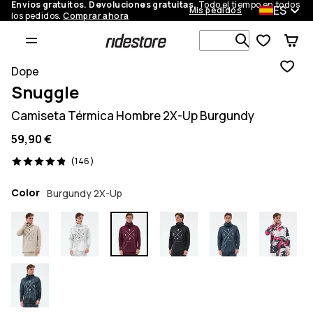
Envíos gratuitos. Devoluciones gratuitas.
Todo el tiempo en todos
ES
Mis pedidos
los pedidos.
Comprar ahora
Busca en má
Dope
Snuggle
Camiseta Térmica Hombre 2X-Up Burgundy
59,90 €
146 opiniones, 4.9/5
(146)
Color
Burgundy 2X-Up