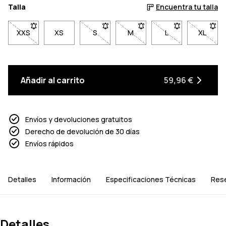
Talla
Encuentra tu talla
XXS
- Talla XXS no disponible. Haz clic para ser notificado cuando
XS
S
- Talla S no disponible. Haz clic para s
M
- Talla M no disponible. Haz 
L
- Talla L no dispo
XL
- Talla
Añadir al carrito
59,96 €
Envíos y devoluciones gratuitos
Derecho de devolución de 30 días
Envíos rápidos
Detalles
Información
Especificaciones Técnicas
Res
Detalles