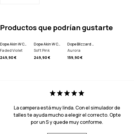
Productos que podrían gustarte
Dope Akin W Chaqueta Snowboard Mujer
Dope Akin W Chaqueta Snowboard Mujer
Dope Blizzard W 2024 Pantalones Snowboard Mujer
Faded Violet
Soft Pink
Aurora
249,90 €
249,90 €
159,90 €
La campera está muy linda. Con el simulador de
talles te ayuda mucho a elegir el correcto. Opte
por un S y quede muy conforme.