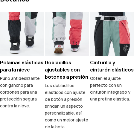
Polainas elásticas
Dobladillos
Cinturilla y
para la nieve
ajustables con
cinturón elásticos
botones a presión
Puño antideslizante
Obtén el ajuste
con gancho para
perfecto con un
Los dobladillos
cordones para una
cinturón integrado y
elásticos con ajuste
protección segura
una pretina elástica.
de botón a presión
contra la nieve.
brindan un aspecto
personalizable, así
como un mejor ajuste
de la bota.