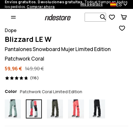
Envíos gratuitos. Devoluciones gratuitas.
Todo el tiempo en todos
ES
Mis pedidos
los pedidos.
Comprar ahora
Busca en má
Dope
Blizzard LE W
Pantalones Snowboard Mujer Limited Edition
Patchwork Coral
59,96 €
149,90 €
116 opiniones, 4.8/5
(116)
Color
Patchwork Coral Limited Edition