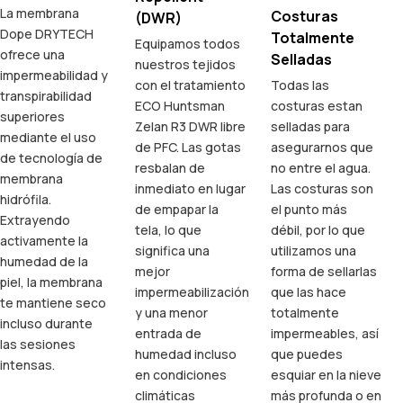
La membrana
Costuras
(DWR)
Dope DRYTECH
Totalmente
Equipamos todos
ofrece una
Selladas
nuestros tejidos
impermeabilidad y
con el tratamiento
Todas las
transpirabilidad
ECO Huntsman
costuras estan
superiores
Zelan R3 DWR libre
selladas para
mediante el uso
de PFC. Las gotas
asegurarnos que
de tecnología de
resbalan de
no entre el agua.
membrana
inmediato en lugar
Las costuras son
hidrófila.
de empapar la
el punto más
Extrayendo
tela, lo que
débil, por lo que
activamente la
significa una
utilizamos una
humedad de la
mejor
forma de sellarlas
piel, la membrana
impermeabilización
que las hace
te mantiene seco
y una menor
totalmente
incluso durante
entrada de
impermeables, así
las sesiones
humedad incluso
que puedes
intensas.
en condiciones
esquiar en la nieve
climáticas
más profunda o en