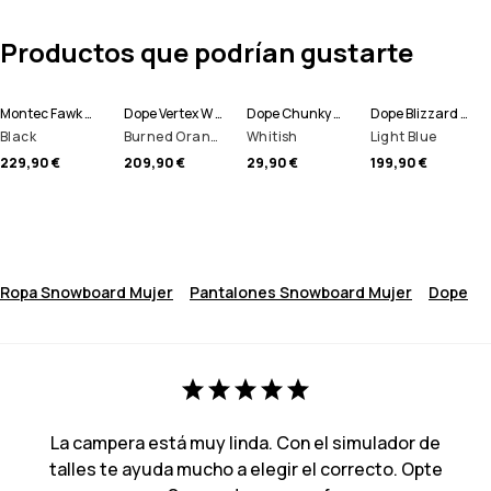
Productos que podrían gustarte
Montec Fawk W Pantalones Snowboard Mujer
Dope Vertex W Chaqueta Snowboard Mujer
Dope Chunky Gorro
Dope Blizzard W Full Zip Chaqueta Snowboard Mujer
Black
Burned Orange
Whitish
Light Blue
229,90 €
209,90 €
29,90 €
199,90 €
Ropa Snowboard Mujer
Pantalones Snowboard Mujer
Dope
La campera está muy linda. Con el simulador de
talles te ayuda mucho a elegir el correcto. Opte