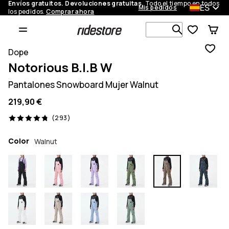
Envíos gratuitos. Devoluciones gratuitas.
Todo el tiempo en todos
ES
Mis pedidos
los pedidos.
Comprar ahora
Busca en má
Dope
Notorious B.I.B W
Pantalones Snowboard Mujer Walnut
219,90 €
293 opiniones, 4.8/5
(293)
Color
Walnut