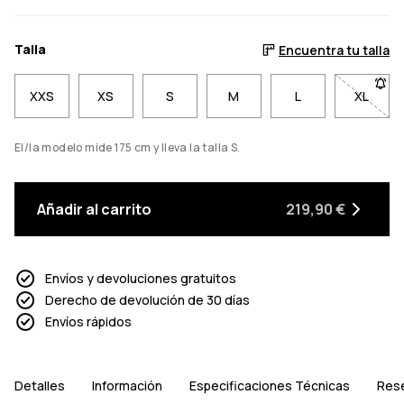
Talla
Encuentra tu talla
XXS
XS
S
M
L
XL
- Talla
El/la modelo mide 175 cm y lleva la talla S.
Añadir al carrito
219,90 €
Envíos y devoluciones gratuitos
Derecho de devolución de 30 días
Envíos rápidos
Detalles
Información
Especificaciones Técnicas
Res