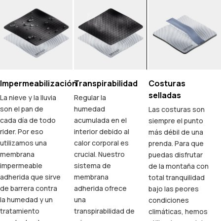
Impermeabilización
Transpirabilidad
Costuras
selladas
La nieve y la lluvia
Regular la
son el pan de
humedad
Las costuras son
cada día de todo
acumulada en el
siempre el punto
rider. Por eso
interior debido al
más débil de una
utilizamos una
calor corporal es
prenda. Para que
membrana
crucial. Nuestro
puedas disfrutar
impermeable
sistema de
de la montaña con
adherida que sirve
membrana
total tranquilidad
de barrera contra
adherida ofrece
bajo las peores
la humedad y un
una
condiciones
tratamiento
transpirabilidad de
climáticas, hemos