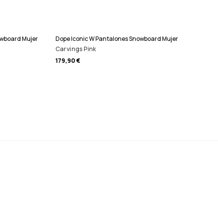
owboard Mujer
Dope Iconic W Pantalones Snowboard Mujer
Carvings Pink
179,90 €