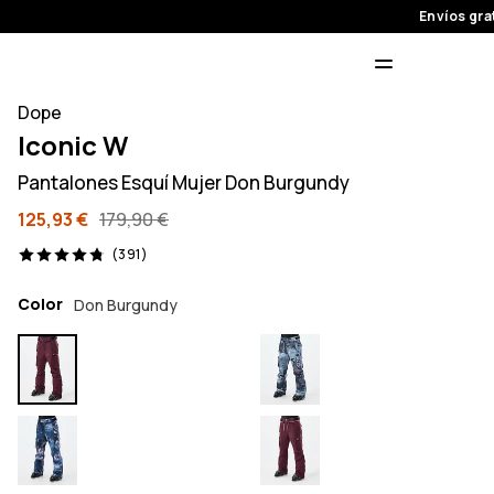
Envíos gra
Dope
Iconic W
Pantalones Esquí Mujer Don Burgundy
125,93 €
179,90 €
391 opiniones, 4.8/5
(391)
Color
Don Burgundy