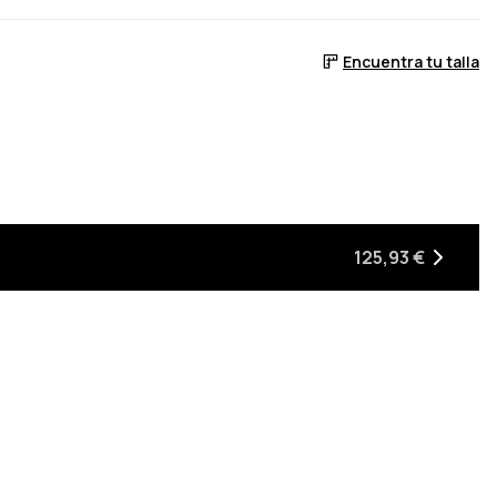
Encuentra tu talla
 stock
lva a estar en stock
125,93 €