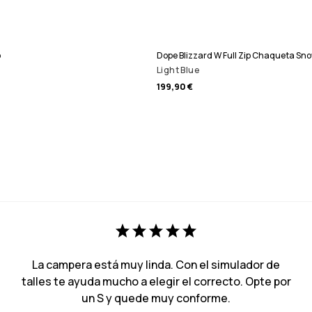
o
Dope Blizzard W Full Zip Chaqueta Sn
Light Blue
199,90 €
La campera está muy linda. Con el simulador de
talles te ayuda mucho a elegir el correcto. Opte por
un S y quede muy conforme.