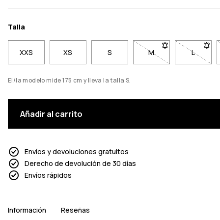
Talla
XXS
XS
S
M
- Talla M no disponib
L
- Talla 
El/la modelo mide 175 cm y lleva la talla S.
Añadir al carrito
Envíos y devoluciones gratuitos
Derecho de devolución de 30 días
Envíos rápidos
Información
Reseñas