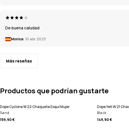
De buena caludad
Monica
10 abr 2023
Más reseñas
Productos que podrían gustarte
Dope Cyclone W 22 Chaqueta Esquí Mujer
Dope Yeti W 21 Ch
Sand
Black
159,90 €
149,90 €