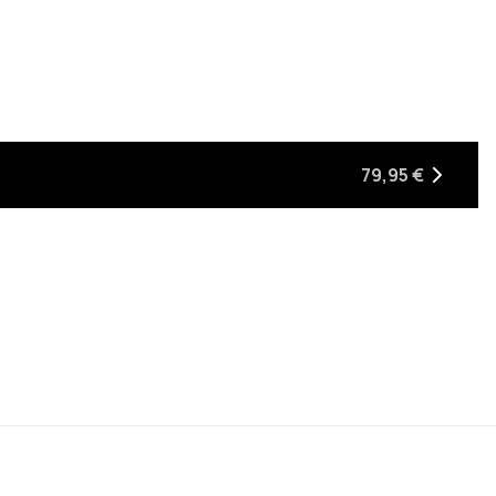
 stock
lva a estar en stock
79,95 €