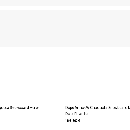
aqueta Snowboard Mujer
Dope Annok W Chaqueta Snowboard M
Dots Phantom
189,90 €