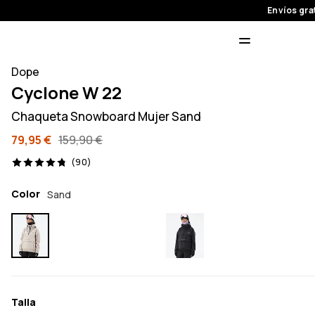
Envíos gra
Dope
Cyclone W 22
Chaqueta Snowboard Mujer Sand
79,95 €
159,90 €
90 opiniones, 4.8/5
(90)
Color
Sand
Talla