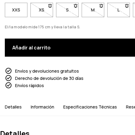
XXS
XS
- Talla XS no disponible. Haz clic para ser noti
S
- Talla S no disponible. Haz clic p
M
- Talla M no disponib
L
- Talla 
El/la modelo mide 175 cm y lleva la talla S.
Añadir al carrito
Envíos y devoluciones gratuitos
Derecho de devolución de 30 días
Envíos rápidos
Detalles
Información
Especificaciones Técnicas
Res
Detalles