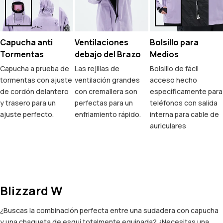
Capucha anti
Ventilaciones
Bolsillo para
Tormentas
debajo del Brazo
Medios
Capucha a prueba de
Las rejillas de
Bolsillo de fácil
tormentas con ajuste
ventilación grandes
acceso hecho
de cordón delantero
con cremallera son
específicamente para
y trasero para un
perfectas para un
teléfonos con salida
ajuste perfecto.
enfriamiento rápido.
interna para cable de
auriculares
Blizzard W
¿Buscas la combinación perfecta entre una sudadera con capucha
y una chaqueta de esquí totalmente equipada? ¿Necesitas una