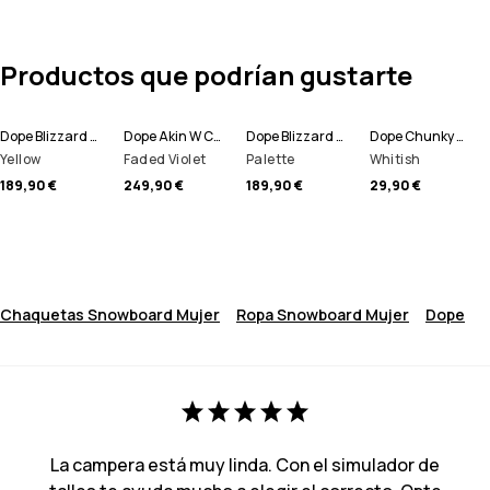
Productos que podrían gustarte
Dope Blizzard W Chaqueta Snowboard Mujer
Dope Akin W Chaqueta Snowboard Mujer
Dope Blizzard W Chaqueta Snowboard Mujer
Dope Chunky Gorro
Yellow
Faded Violet
Palette
Whitish
189,90 €
249,90 €
189,90 €
29,90 €
Chaquetas Snowboard Mujer
Ropa Snowboard Mujer
Dope
La campera está muy linda. Con el simulador de