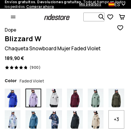
Envíos gratuitos. Devoluciones gratuitas.
Todo el tiempo en todos
ES
Mis pedidos
los pedidos.
Comprar ahora
Busca en má
Dope
Blizzard W
Chaqueta Snowboard Mujer Faded Violet
189,90 €
900 opiniones, 4.8/5
(900)
Color
Faded Violet
+3