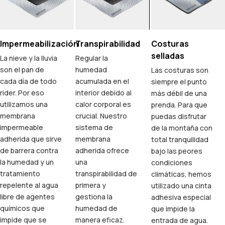
Impermeabilización
Transpirabilidad
Costuras
selladas
La nieve y la lluvia
Regular la
son el pan de
humedad
Las costuras son
cada día de todo
acumulada en el
siempre el punto
rider. Por eso
interior debido al
más débil de una
utilizamos una
calor corporal es
prenda. Para que
membrana
crucial. Nuestro
puedas disfrutar
impermeable
sistema de
de la montaña con
adherida que sirve
membrana
total tranquilidad
de barrera contra
adherida ofrece
bajo las peores
la humedad y un
una
condiciones
tratamiento
transpirabilidad de
climáticas, hemos
repelente al agua
primera y
utilizado una cinta
libre de agentes
gestiona la
adhesiva especial
químicos que
humedad de
que impide la
impide que se
manera eficaz.
entrada de agua.