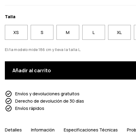
Talla
XS
S
M
L
XL
El/la modelo mide 186 cm y lleva la talla L.
Añadir al carrito
Envíos y devoluciones gratuitos
Derecho de devolución de 30 días
Envíos rápidos
Detalles
Información
Especificaciones Técnicas
Prob