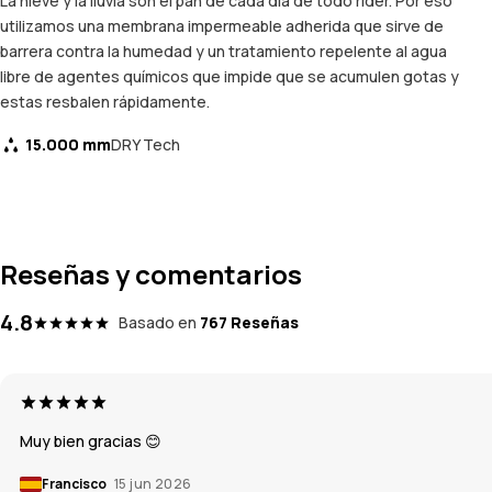
La nieve y la lluvia son el pan de cada día de todo rider. Por eso
utilizamos una membrana impermeable adherida que sirve de
barrera contra la humedad y un tratamiento repelente al agua
libre de agentes químicos que impide que se acumulen gotas y
estas resbalen rápidamente.
15.000 mm
DRY Tech
Reseñas y comentarios
4.8
Basado en
767 Reseñas
Muy bien gracias 😊
Francisco
15 jun 2026