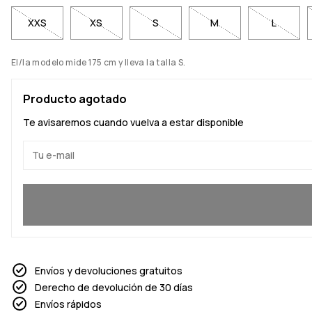
XXS
XS
S
M
L
El/la modelo mide 175 cm y lleva la talla S.
Producto agotado
Te avisaremos cuando vuelva a estar disponible
Sí, quiero unirme
Envíos y devoluciones gratuitos
Derecho de devolución de 30 días
Envíos rápidos