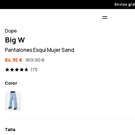
Envíos gra
Dope
Big W
Pantalones Esquí Mujer Sand
84,95 €
169,90 €
71 opiniones, 4.7/5
(71)
Color
Talla