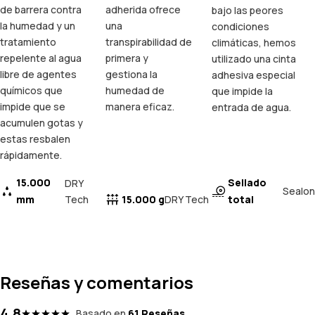
de barrera contra
adherida ofrece
bajo las peores
la humedad y un
una
condiciones
tratamiento
transpirabilidad de
climáticas, hemos
repelente al agua
primera y
utilizado una cinta
libre de agentes
gestiona la
adhesiva especial
químicos que
humedad de
que impide la
impide que se
manera eficaz.
entrada de agua.
acumulen gotas y
estas resbalen
rápidamente.
15.000
Sellado
DRY
Sealon
mm
Tech
15.000 g
total
DRY Tech
Reseñas y comentarios
4.8
Basado en
61 Reseñas