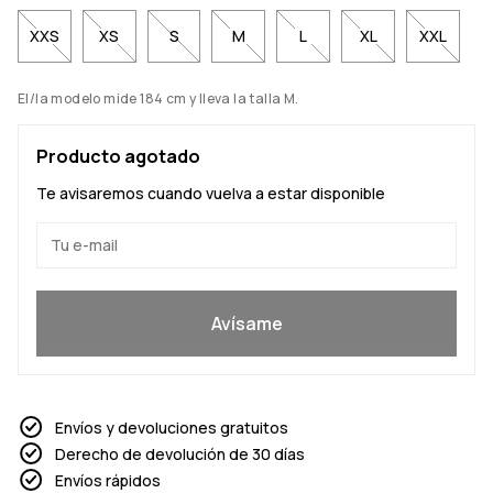
XXS
XS
S
M
L
XL
XXL
El/la modelo mide 184 cm y lleva la talla M.
Producto agotado
Te avisaremos cuando vuelva a estar disponible
Sí, quiero unirme
Avísame
Envíos y devoluciones gratuitos
Derecho de devolución de 30 días
Envíos rápidos