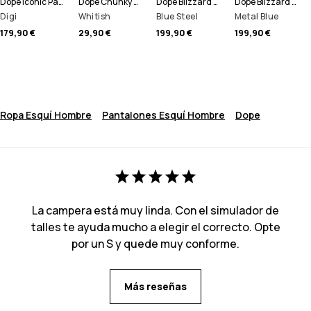
Dope Iconic Pantalones Snowboard Hombre
Dope Chunky Gorro
Dope Blizzard Full Zip Chaqueta Snowboard Hombre
Dope Blizzard Full Zip Chaqueta Esquí Hombre
Digi
Whitish
Blue Steel
Metal Blue
179,90 €
29,90 €
199,90 €
199,90 €
Ropa Esquí Hombre
Pantalones Esquí Hombre
Dope
La campera está muy linda. Con el simulador de
talles te ayuda mucho a elegir el correcto. Opte
por un S y quede muy conforme.
Más reseñas