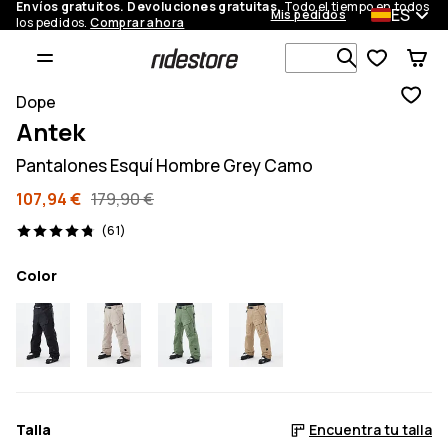
Envíos gratuitos. Devoluciones gratuitas.
Todo el tiempo en todos
ES
Mis pedidos
los pedidos.
Comprar ahora
Busca en má
Dope
Antek
Pantalones Esquí Hombre Grey Camo
107,94 €
179,90 €
61 opiniones, 4.8/5
(61)
Color
Talla
Encuentra tu talla