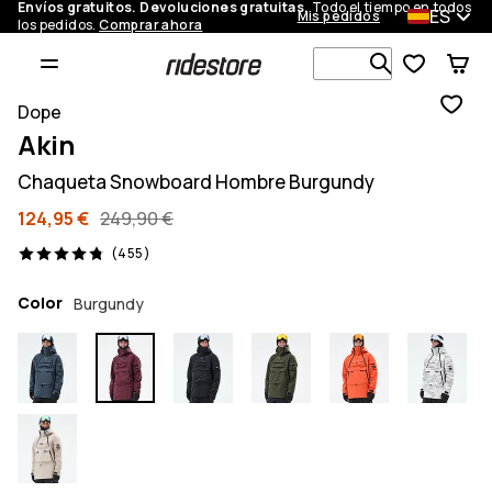
Envíos gratuitos. Devoluciones gratuitas.
Todo el tiempo en todos
ES
Mis pedidos
los pedidos.
Comprar ahora
Busca en má
Dope
Akin
Chaqueta Snowboard Hombre Burgundy
124,95 €
249,90 €
455 opiniones, 4.8/5
(455)
Color
Burgundy