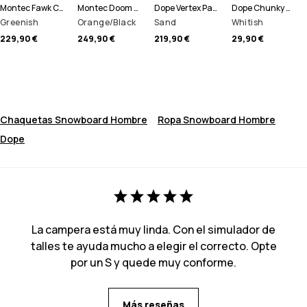
Montec Fawk Chaqueta Snowboard Hombre
Montec Doom Chaqueta Snowboard Hombre
Dope Vertex Pantalones Snowboard Hombre
Dope Chunky Gorro
Greenish
Orange/Black
Sand
Whitish
229,90 €
249,90 €
219,90 €
29,90 €
Chaquetas Snowboard Hombre
Ropa Snowboard Hombre
Dope
La campera está muy linda. Con el simulador de
talles te ayuda mucho a elegir el correcto. Opte
por un S y quede muy conforme.
Más reseñas