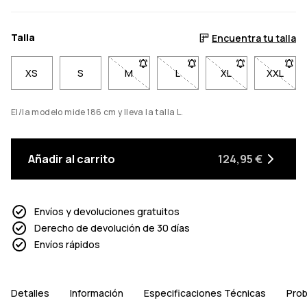
Talla
Encuentra tu talla
XS
S
M
- Talla M no disponible. Haz clic para s
L
- Talla L no disponible. Haz 
XL
- Talla XL no disp
XXL
- Talla
El/la modelo mide 186 cm y lleva la talla L.
Añadir al carrito
124,95 €
Envíos y devoluciones gratuitos
Derecho de devolución de 30 días
Envíos rápidos
Detalles
Información
Especificaciones Técnicas
Prob