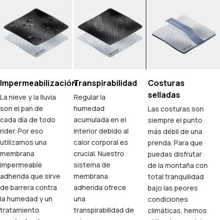
Impermeabilización
Transpirabilidad
Costuras
selladas
La nieve y la lluvia
Regular la
son el pan de
humedad
Las costuras son
cada día de todo
acumulada en el
siempre el punto
rider. Por eso
interior debido al
más débil de una
utilizamos una
calor corporal es
prenda. Para que
membrana
crucial. Nuestro
puedas disfrutar
impermeable
sistema de
de la montaña con
adherida que sirve
membrana
total tranquilidad
de barrera contra
adherida ofrece
bajo las peores
la humedad y un
una
condiciones
tratamiento
transpirabilidad de
climáticas, hemos