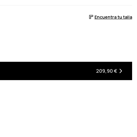
Encuentra tu talla
 stock
lva a estar en stock
209,90 €