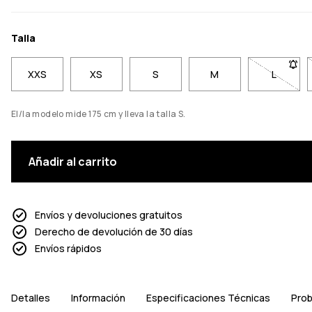
Talla
XXS
XS
S
M
L
- Talla 
El/la modelo mide 175 cm y lleva la talla S.
Añadir al carrito
Envíos y devoluciones gratuitos
Derecho de devolución de 30 días
Envíos rápidos
Detalles
Información
Especificaciones Técnicas
Prob