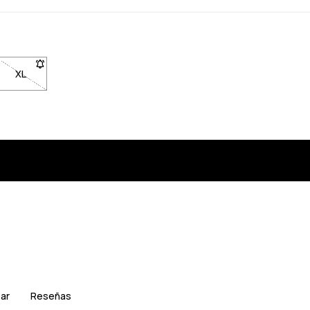
L no disponible. Haz clic para ser notificado cuando vuelva a estar en
XL
- Talla XL no disponible. Haz clic para ser notificado cuando vue
ar
Reseñas