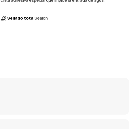
cinta adhesiva especial que impide la entrada de agua.
Sellado total
Sealon