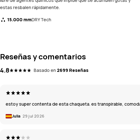
libre de agentes químicos que impide que se acumulen gotas y
estas resbalen rápidamente.
15.000 mm
DRY Tech
Reseñas y comentarios
4.8
Basado en
2699 Reseñas
estoy super contenta de esta chaqueta. es transpirable, comoda, 
Julia
29 jul 2026