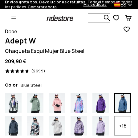
Envíos gratuitos. Devoluciones gratuitas.
Todo el tiempo en todos
ES
Mis pedidos
los pedidos.
Comprar ahora
Busca en má
Dope
Adept W
Chaqueta Esquí Mujer Blue Steel
209,90 €
2699 opiniones, 4.8/5
(2699)
Color
Blue Steel
+16