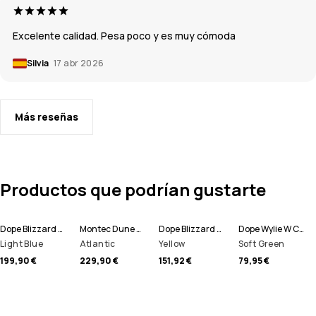
Excelente calidad. Pesa poco y es muy cómoda
Silvia
17 abr 2026
Más reseñas
Productos que podrían gustarte
Dope Blizzard W Full Zip Chaqueta Esquí Women
Montec Dune W Chaqueta Esquí Women
Dope Blizzard W Chaqueta Esquí Women
Dope Wylie W Chaqueta Esquí Women
Light Blue
Atlantic
Yellow
Soft Green
199,90 €
229,90 €
151,92 €
79,95 €