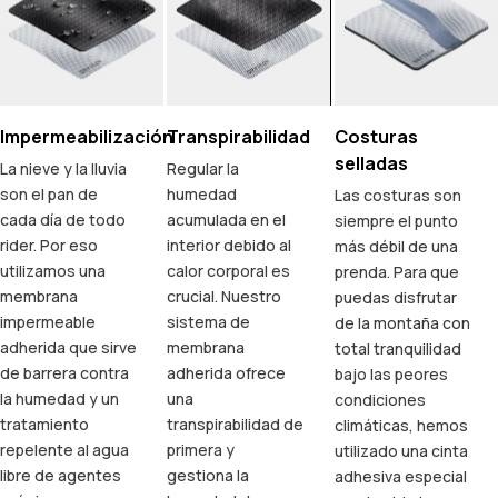
Impermeabilización
Transpirabilidad
Costuras
selladas
La nieve y la lluvia
Regular la
son el pan de
humedad
Las costuras son
cada día de todo
acumulada en el
siempre el punto
rider. Por eso
interior debido al
más débil de una
utilizamos una
calor corporal es
prenda. Para que
membrana
crucial. Nuestro
puedas disfrutar
impermeable
sistema de
de la montaña con
adherida que sirve
membrana
total tranquilidad
de barrera contra
adherida ofrece
bajo las peores
la humedad y un
una
condiciones
tratamiento
transpirabilidad de
climáticas, hemos
repelente al agua
primera y
utilizado una cinta
libre de agentes
gestiona la
adhesiva especial