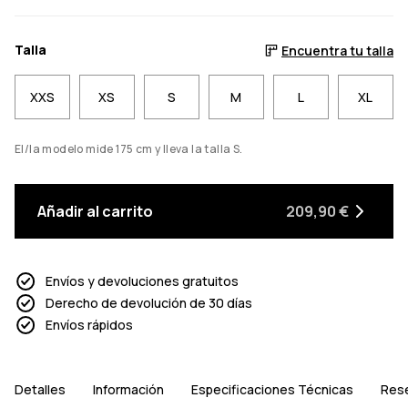
Talla
Encuentra tu talla
XXS
XS
S
M
L
XL
El/la modelo mide 175 cm y lleva la talla S.
Añadir al carrito
209,90 €
Envíos y devoluciones gratuitos
Derecho de devolución de 30 días
Envíos rápidos
Detalles
Información
Especificaciones Técnicas
Res