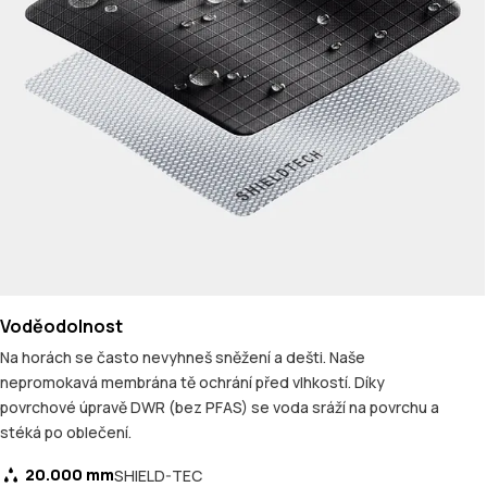
Voděodolnost
Na horách se často nevyhneš sněžení a dešti. Naše
nepromokavá membrána tě ochrání před vlhkostí. Díky
povrchové úpravě DWR (bez PFAS) se voda sráží na povrchu a
stéká po oblečení.
20.000 mm
SHIELD-TEC