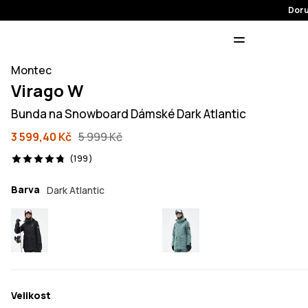
Doru
Montec
Virago W
Bunda na Snowboard Dámské Dark Atlantic
3 599,40 Kč
5 999 Kč
199 recenze, 4.8/5
(199)
Barva
Dark Atlantic
Velikost