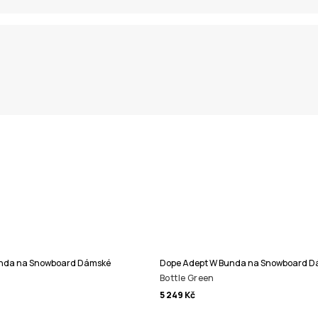
nda na Snowboard Dámské
Dope Adept W Bunda na Snowboard 
Bottle Green
5 249 Kč