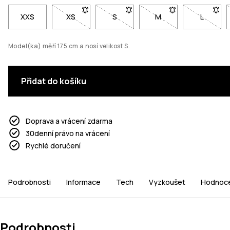
XXS
XS
- Velikost XS není dostupná. Klikni pro upozorn
S
- Velikost S není dostupná. Klikni
M
- Velikost M není dos
L
- Veliko
Model(ka) měří 175 cm a nosí velikost S.
Přidat do košíku
Doprava a vrácení zdarma
30denní právo na vrácení
Rychlé doručení
Podrobnosti
Informace
Tech
Vyzkoušet
Hodnoce
Podrobnosti