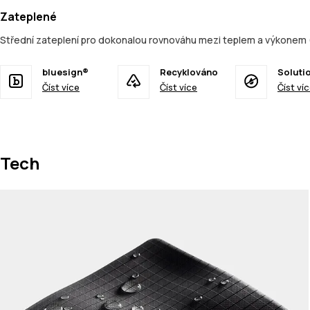
Zateplené
Střední zateplení pro dokonalou rovnováhu mezi teplem a výkonem 
bluesign®
Recyklováno
Soluti
Číst více
Číst více
Číst ví
Tech