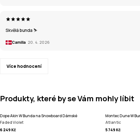
Skvělá bunda ⛷️
Camilla
20. 4. 2026
Více hodnocení
Produkty, které by se Vám mohly líbit
Dope Akin W Bunda na Snowboard Dámské
Montec Dune W Bu
Faded Violet
Atlantic
6 249 Kč
5 749 Kč