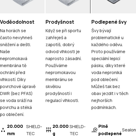
Voděodolnost
Prodyšnost
Podlepené švy
Na horách se
Když se při sportu
Švy bývají
často nevyhneš
zahřeješ a
problematické u
sněžení a dešti.
zapotíš, dobrý
každého oděvu.
Naše
odvod vlhkosti je
Proto používáme
nepromokavá
naprosto zásadní.
speciální lepicí
membrána tě
Používáme
pásku, díky které
ochrání před
nepromokavou
voda neproniká
vlhkostí. Díky
membránu se
pod oblečení.
povrchové úpravě
skvělou
Můžeš tak bez
DWR (bez PFAS)
prodyšností i
obav jezdit i v těch
se voda sráží na
regulací vlhkosti.
nejhorších
povrchu a stéká
podmínkách.
po oblečení.
20.000
20.000
Plně
SHIELD-
SHIELD-
Sealon
mm
TEC
g
TEC
podlepené