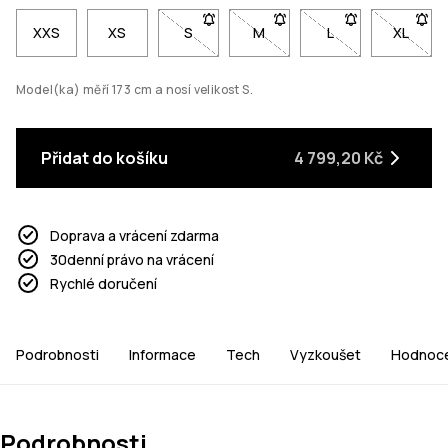
XXS
XS
S
- Velikost S není dostupná. Klikni pro u
M
- Velikost M není dostupná. 
L
- Velikost L není 
XL
- Velik
Model(ka) měří 173 cm a nosí velikost S.
Přidat do košíku
4 799,20 Kč
Doprava a vrácení zdarma
30denní právo na vrácení
Rychlé doručení
Podrobnosti
Informace
Tech
Vyzkoušet
Hodnoce
Podrobnosti