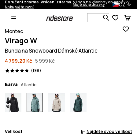
Doručení zdarma. Vrácení zdarma.
Vždy a na všechny objednávky.
CZ
Moje objednávky
Nakupujte nyní
Vyhledávej 
Montec
Virago W
Bunda na Snowboard Dámské Atlantic
4 799,20 Kč
5 999 Kč
199 recenze, 4.8/5
(199)
Barva
Atlantic
Velikost
Najděte svou velikost