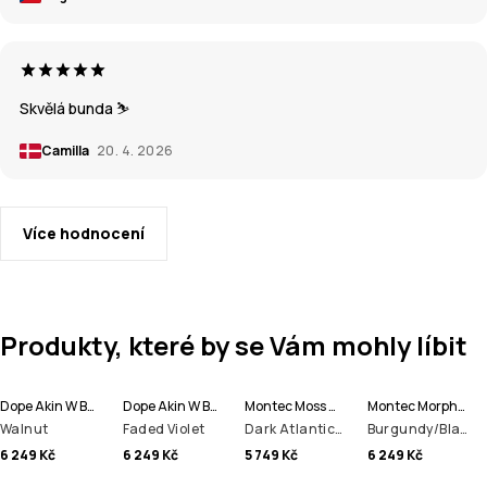
Skvělá bunda ⛷️
Camilla
20. 4. 2026
Více hodnocení
Produkty, které by se Vám mohly líbit
Dope Akin W Bunda na Snowboard Dámské
Dope Akin W Bunda na Snowboard Dámské
Montec Moss W Bunda na Snowboard Dámské
Montec Morpheus W Bunda na Snowboard Dámské
Walnut
Faded Violet
Dark Atlantic/Black
Burgundy/Black/Light Grey
6 249 Kč
6 249 Kč
5 749 Kč
6 249 Kč