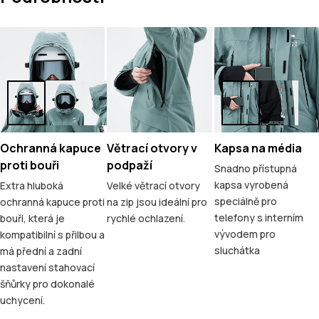
Ochranná kapuce
Větrací otvory v
Kapsa na média
proti bouři
podpaží
Snadno přístupná
kapsa vyrobená
Extra hluboká
Velké větrací otvory
speciálně pro
ochranná kapuce proti
na zip jsou ideální pro
telefony s interním
bouři, která je
rychlé ochlazení.
vývodem pro
kompatibilní s přilbou a
sluchátka
má přední a zadní
nastavení stahovací
šňůrky pro dokonalé
uchycení.