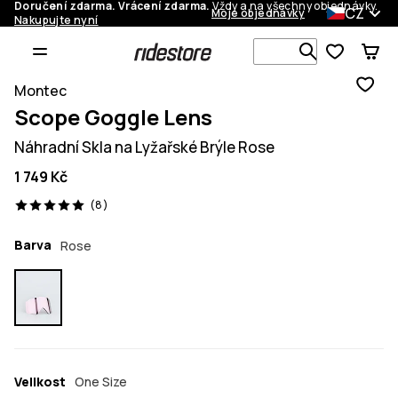
Doručení zdarma. Vrácení zdarma.
Vždy a na všechny objednávky.
CZ
Moje objednávky
Nakupujte nyní
Vyhledávej 
Montec
Scope Goggle Lens
Náhradní Skla na Lyžařské Brýle Rose
1 749 Kč
8 recenze, 5/5
(8)
Barva
Rose
Velikost
One Size