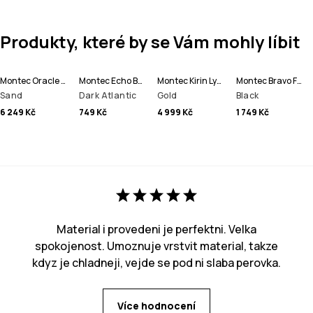
Produkty, které by se Vám mohly líbit
Montec Oracle Lyžařská Bunda Pánské
Montec Echo Beanie čepice
Montec Kirin Lyžařské Kalhoty Pánské
Montec Bravo Fleecová Mikina Pánské
Sand
Dark Atlantic
Gold
Black
6 249 Kč
749 Kč
4 999 Kč
1 749 Kč
Material i provedeni je perfektni. Velka
spokojenost. Umoznuje vrstvit material, takze
kdyz je chladneji, vejde se pod ni slaba perovka.
Více hodnocení