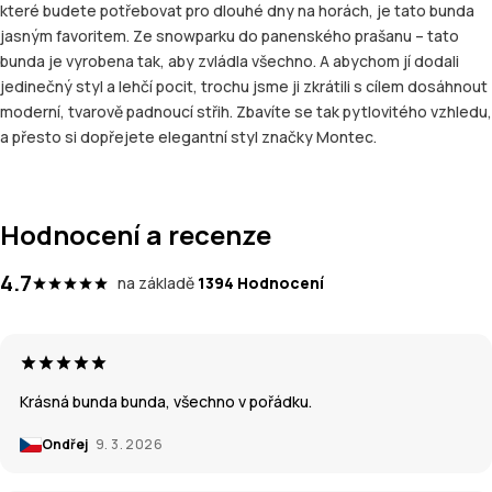
které budete potřebovat pro dlouhé dny na horách, je tato bunda
jasným favoritem. Ze snowparku do panenského prašanu – tato
bunda je vyrobena tak, aby zvládla všechno. A abychom jí dodali
jedinečný styl a lehčí pocit, trochu jsme ji zkrátili s cílem dosáhnout
moderní, tvarově padnoucí střih. Zbavíte se tak pytlovitého vzhledu,
a přesto si dopřejete elegantní styl značky Montec.
Hodnocení a recenze
4.7
na základě
1394 Hodnocení
Krásná bunda bunda, všechno v pořádku.
Ondřej
9. 3. 2026