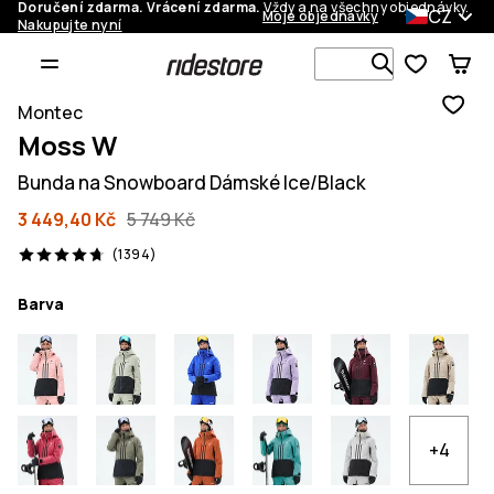
Doručení zdarma. Vrácení zdarma.
Vždy a na všechny objednávky.
CZ
Moje objednávky
Nakupujte nyní
Vyhledávej 
Montec
Moss W
Bunda na Snowboard Dámské Ice/Black
3 449,40 Kč
5 749 Kč
1394 recenze, 4.7/5
(1394)
Barva
+4