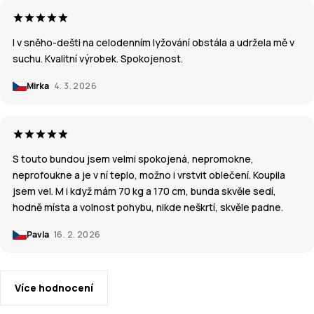
I v sněho-dešti na celodenním lyžování obstála a udržela mě v
suchu. Kvalitní výrobek. Spokojenost.
Mirka
4. 3. 2026
S touto bundou jsem velmi spokojená, nepromokne,
neprofoukne a je v ní teplo, možno i vrstvit oblečení. Koupila
jsem vel. M i když mám 70 kg a 170 cm, bunda skvěle sedí,
hodně místa a volnost pohybu, nikde neškrtí, skvěle padne.
Pavla
16. 2. 2026
Více hodnocení