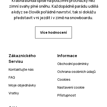
Krásná bunda spíše na podzimní procházky než
zimní svahy plné sněhu. Každopádně parádu udělá
a kdyz se člověk pořádně navrství, tak si dokážu
představit v ni jezdit i v zimě na snowboardu.
Více hodnocení
Zákaznického
Informace
Servisu
Obchodní podmínky
Kontaktujte nás
Ochrana osobních údajů
FAQ
Cookies
Moje objednávky
Nastavení cookie
Vratky
Přístupnost