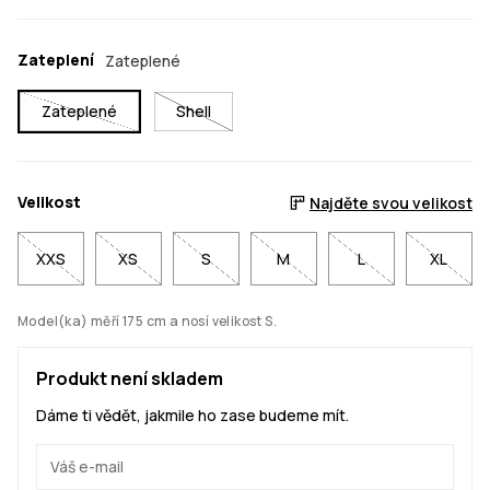
Zateplení
Zateplené
Zateplené
Shell
Velikost
Najděte svou velikost
XXS
XS
S
M
L
XL
Model(ka) měří 175 cm a nosí velikost S.
Produkt není skladem
Dáme ti vědět, jakmile ho zase budeme mít.