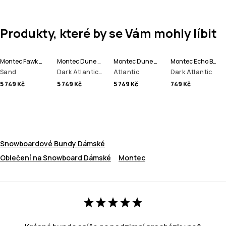
Produkty, které by se Vám mohly líbit
Montec Fawk W Bunda na Snowboard Dámské
Montec Dune W Bunda na Snowboard Dámské
Montec Dune W Lyžařská Bunda Dámské
Montec Echo Beanie čepice
Sand
Dark Atlantic/Pink
Atlantic
Dark Atlantic
5 749 Kč
5 749 Kč
5 749 Kč
749 Kč
Snowboardové Bundy Dámské
Oblečení na Snowboard Dámské
Montec