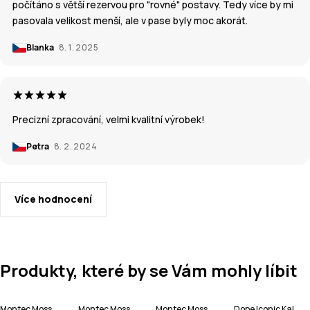
počítáno s větší rezervou pro "rovné" postavy. Tedy více by mi
pasovala velikost menší, ale v pase byly moc akorát.
Blanka
8. 1. 2025
Precizní zpracování, velmi kvalitní výrobek!
Petra
8. 2. 2024
Více hodnocení
Produkty, které by se Vám mohly líbit
Montec Moss W Lyžařská Bunda Dámské
Montec Moss W Lyžařská Bunda Dámské
Montec Moss W Lyžařská Bunda Dámské
Dope Iconic Kalhoty na Snowboard Pánské