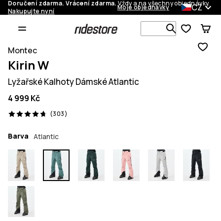
Doručení zdarma. Vrácení zdarma.
Vždy a na všechny objednávky.
CZ
Moje objednávky
Nakupujte nyní
Vyhledávej 
Montec
Kirin W
Lyžařské Kalhoty Dámské Atlantic
4 999 Kč
303 recenze, 4.7/5
(303)
Barva
Atlantic