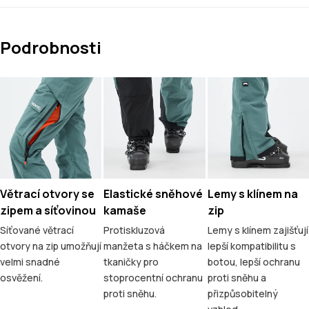
Podrobnosti
Větrací otvory se
Elastické sněhové
Lemy s klínem na
zipem a síťovinou
kamaše
zip
Síťované větrací
Protiskluzová
Lemy s klínem zajišťují
otvory na zip umožňují
manžeta s háčkem na
lepší kompatibilitu s
velmi snadné
tkaničky pro
botou, lepší ochranu
osvěžení.
stoprocentní ochranu
proti sněhu a
proti sněhu.
přizpůsobitelný