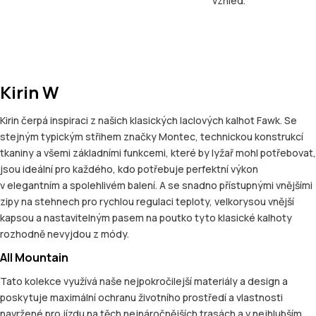
vzhled.
Kirin W
Kirin čerpá inspiraci z našich klasických laclových kalhot Fawk. Se
stejným typickým střihem značky Montec, technickou konstrukcí
tkaniny a všemi základními funkcemi, které by lyžař mohl potřebovat,
jsou ideální pro každého, kdo potřebuje perfektní výkon
v elegantním a spolehlivém balení. A se snadno přístupnými vnějšími
zipy na stehnech pro rychlou regulaci teploty, velkorysou vnější
kapsou a nastavitelným pasem na poutko tyto klasické kalhoty
rozhodně nevyjdou z módy.
All Mountain
Tato kolekce využívá naše nejpokročilejší materiály a design a
poskytuje maximální ochranu životního prostředí a vlastnosti
navržené pro jízdu na těch nejnáročnějších trasách a v nejhlubším