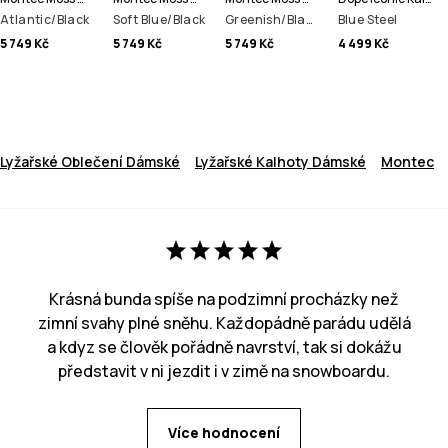
Atlantic/Black
Soft Blue/Black
Greenish/Black
Blue Steel
5 749 Kč
5 749 Kč
5 749 Kč
4 499 Kč
Lyžařské Oblečení Dámské
Lyžařské Kalhoty Dámské
Montec
Krásná bunda spíše na podzimní procházky než
zimní svahy plné sněhu. Každopádně parádu udělá
a kdyz se člověk pořádně navrství, tak si dokážu
představit v ni jezdit i v zimě na snowboardu.
Více hodnocení