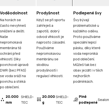
Voděodolnost
Prodyšnost
Podlepené švy
Na horách se
Když se při sportu
Švy bývají
často nevyhneš
zahřeješ a
problematické u
sněžení a dešti.
zapotíš, dobrý
každého oděvu.
Naše
odvod vlhkosti je
Proto používáme
nepromokavá
naprosto zásadní.
speciální lepicí
membrána tě
Používáme
pásku, díky které
ochrání před
nepromokavou
voda neproniká
vlhkostí. Díky
membránu se
pod oblečení.
povrchové úpravě
skvělou
Můžeš tak bez
DWR (bez PFAS)
prodyšností i
obav jezdit i v těch
se voda sráží na
regulací vlhkosti.
nejhorších
povrchu a stéká
podmínkách.
po oblečení.
20.000
20.000
Plně
SHIELD-
SHIELD-
Sealon
mm
TEC
g
TEC
podlepené