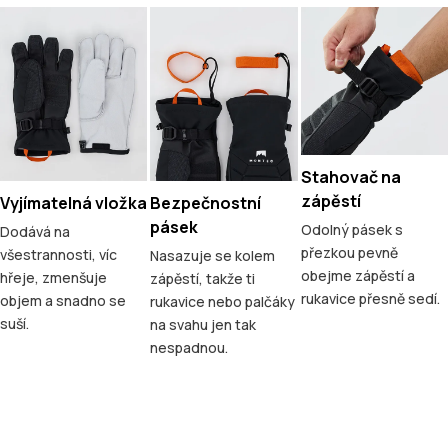
Stahovač na
zápěstí
Vyjímatelná vložka
Bezpečnostní
pásek
Odolný pásek s
Dodává na
přezkou pevně
všestrannosti, víc
Nasazuje se kolem
obejme zápěstí a
hřeje, zmenšuje
zápěstí, takže ti
rukavice přesně sedí.
objem a snadno se
rukavice nebo palčáky
suší.
na svahu jen tak
nespadnou.