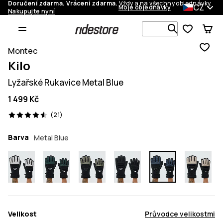
Doručení zdarma. Vrácení zdarma.
Vždy a na všechny objednávky.
CZ
Moje objednávky
Nakupujte nyní
Vyhledávej 
Montec
Kilo
Lyžařské Rukavice Metal Blue
1 499 Kč
21 recenze, 4.6/5
(21)
Barva
Metal Blue
Velikost
Průvodce velikostmi