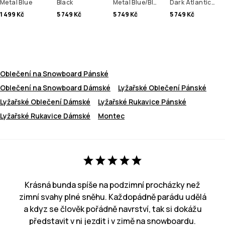
Metal Blue
Black
Metal Blue/Black
Dark Atlantic/Black
1 499 Kč
5 749 Kč
5 749 Kč
5 749 Kč
Oblečení na Snowboard Pánské
Oblečení na Snowboard Dámské
Lyžařské Oblečení Pánské
Lyžařské Oblečení Dámské
Lyžařské Rukavice Pánské
Lyžařské Rukavice Dámské
Montec
Krásná bunda spíše na podzimní procházky než
zimní svahy plné sněhu. Každopádně parádu udělá
a kdyz se člověk pořádně navrství, tak si dokážu
představit v ni jezdit i v zimě na snowboardu.