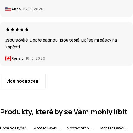
Anna
24. 3. 2026
Jsou skvělé. Dobře padnou, jsou teplé. Líbí se mi pásky na
zápěstí.
Ronald
16. 3. 2026
Více hodnocení
Produkty, které by se Vám mohly líbit
Dope Ace Lyžařské Rukavice
Montec Fawk Lyžařská Bunda Pánské
Montec Arch Lyžařské Kalhoty Pánské
Montec Fawk Lyžařská Bunda Pánské