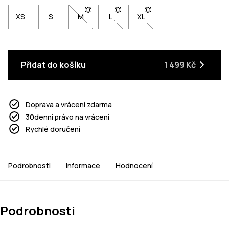
XS
S
M
- Velikost M není dostupná. Klikni pro upozo
L
- Velikost L není dostupná. Klikni 
XL
- Velikost XL není dostupn
Přidat do košíku
1 499 Kč
Doprava a vrácení zdarma
30denní právo na vrácení
Rychlé doručení
Podrobnosti
Informace
Hodnocení
Podrobnosti