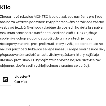
Kilo
Zbrusu nové rukavice MONTEC jsou od základu navrženy pro jízdu
naplno za každých podmínek. Byly přepracovány na základě zpětné
vazby od jezdců. Nyní jsou vyladěné do posledního detailu a nabízí
maximum odolnosti a funkčnosti. Zesílená dlaň z TPU zajišťuje
spolehlivý úchop a odolnost proti oděru, na prstech je nový
ripstopový materiál proti proříznutí, který zvyšuje odolnost, ale ne
na úkor pružnosti. Rukavice se lépe nasazují a lépe sedí na ruce díky
přepracované manžetě s nastavitelným páskem, který zajišťuje
utěsnění proti sněhu. Díky vyjímatelné vložce nejsou rukavice tak
objemné, dobře sedí, rychleji schnou a snadno se udržují.
bluesign®
Číst více