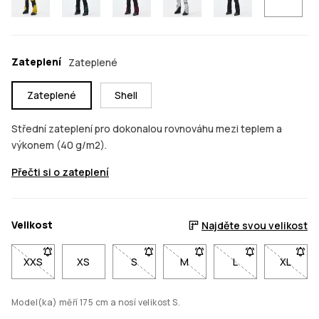
Zateplení
Zateplené
Zateplené
Shell
Střední zateplení pro dokonalou rovnováhu mezi teplem a
výkonem (40 g/m2).
Přečti si o zateplení
Velikost
Najděte svou velikost
XXS
- Velikost XXS není dostupná. Klikni pro upozornění, až bude 
XS
S
- Velikost S není dostupná. Klikni pro u
M
- Velikost M není dostupná. 
L
- Velikost L není 
XL
- Velik
Model(ka) měří 175 cm a nosí velikost S.