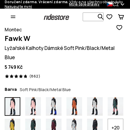
Doručení zdarma. Vrácení zdarma.
Vždy a na všechny objednávky.
CZ
Moje objednávky
Nakupujte nyní
Vyhledávej 
Montec
Fawk W
Lyžařské Kalhoty Dámské Soft Pink/Black/Metal
Blue
5 749 Kč
862 recenze, 4.8/5
(862)
Barva
Soft Pink/Black/Metal Blue
+20