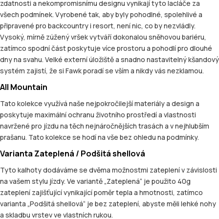
zdatnosti a nekompromisnímu designu vynikají tyto lacláče za
všech podmínek. Vyrobené tak, aby byly pohodlné, spolehlivé a
připravené pro backcountry i resort, není nic, co by nezvládly.
Vysoký, mírně zúžený vršek vytváří dokonalou sněhovou bariéru,
zatímco spodní část poskytuje více prostoru a pohodlí pro dlouhé
dny na svahu. Velké externí úložiště a snadno nastavitelný kšandový
systém zajistí, že si Fawk poradí se vším a nikdy vás nezklamou.
All Mountain
Tato kolekce využívá naše nejpokročilejší materiály a design a
poskytuje maximální ochranu životního prostředí a vlastnosti
navržené pro jízdu na těch nejnáročnějších trasách a v nejhlubším
prašanu. Tato kolekce se hodí na vše bez ohledu na podmínky.
Varianta Zateplená / Podšitá shellová
Tyto kalhoty dodáváme se dvěma možnostmi zateplení v závislosti
na vašem stylu jízdy. Ve variantě „Zateplená“ je použito 40g
zateplení zajišťující vynikající poměr tepla a hmotnosti, zatímco
varianta „Podšitá shellová“ je bez zateplení, abyste měli lehké nohy
a skladbu vrstev ve vlastních rukou.