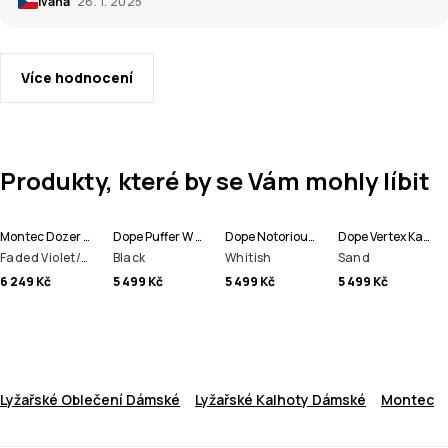
Ivana
26. 1. 2025
Více hodnocení
Produkty, které by se Vám mohly líbit
Montec Dozer W Lyžařské Kalhoty Dámské
Dope Puffer W Full Zip Bunda na Snowboard Dámské
Dope Notorious B.I.B W Kalhoty na Snowboard Dámské
Dope Vertex Kalhoty na Snowboard Pánské
Faded Violet/Black
Black
Whitish
Sand
6 249 Kč
5 499 Kč
5 499 Kč
5 499 Kč
Lyžařské Oblečení Dámské
Lyžařské Kalhoty Dámské
Montec