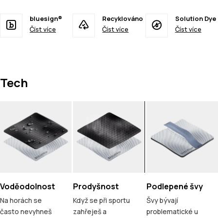
bluesign®
Recyklováno
Solution Dye
Číst více
Číst více
Číst více
Tech
Voděodolnost
Prodyšnost
Podlepené švy
Na horách se
Když se při sportu
Švy bývají
často nevyhneš
zahřeješ a
problematické u