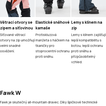
Větrací otvory se
Elastické sněhové
Lemy s klínem na
zipem a síťovinou
kamaše
zip
Síťované větrací
Protiskluzová
Lemy s klínem zajišťují
otvory na zip umožňují
manžeta s háčkem na
lepší kompatibilitu s
velmi snadné
tkaničky pro
botou, lepší ochranu
osvěžení.
stoprocentní ochranu
proti sněhu a
proti sněhu.
přizpůsobitelný
vzhled.
Fawk W
Fawk je skutečný all-mountain dravec. Díky špičkové technické