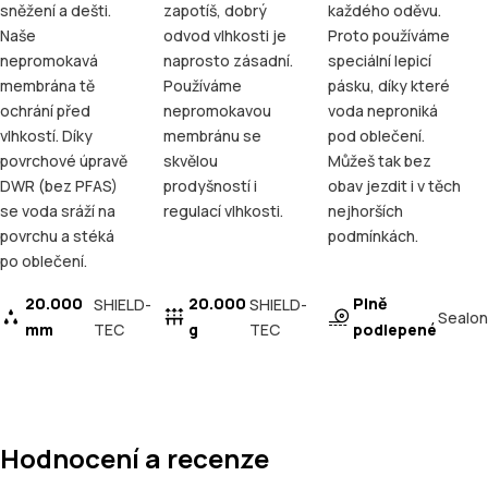
sněžení a dešti.
zapotíš, dobrý
každého oděvu.
Naše
odvod vlhkosti je
Proto používáme
nepromokavá
naprosto zásadní.
speciální lepicí
membrána tě
Používáme
pásku, díky které
ochrání před
nepromokavou
voda neproniká
vlhkostí. Díky
membránu se
pod oblečení.
povrchové úpravě
skvělou
Můžeš tak bez
DWR (bez PFAS)
prodyšností i
obav jezdit i v těch
se voda sráží na
regulací vlhkosti.
nejhorších
povrchu a stéká
podmínkách.
po oblečení.
20.000
20.000
Plně
SHIELD-
SHIELD-
Sealon
mm
TEC
g
TEC
podlepené
Hodnocení a recenze