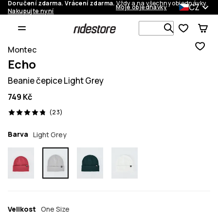
Doručení zdarma. Vrácení zdarma.
Vždy a na všechny objednávky.
CZ
Moje objednávky
Nakupujte nyní
Vyhledávej 
Montec
Echo
Beanie čepice Light Grey
749 Kč
23 recenze, 4.8/5
(23)
Barva
Light Grey
Velikost
One Size