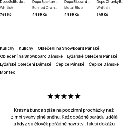
Dope Solitude Beanie čepice
Dope Spartan Bunda na Snowboard Pánské
Dope Blizzard Full Zip Bunda na Snowboard Pánské
Dope Chunky Beanie čepice
Whitish
Burned Orange
Metal Blue
Whitish
749 Kč
4 999 Kč
4 999 Kč
749 Kč
Kulichy
Kulichy
Oblečení na Snowboard Pánské
Oblečení na Snowboard Dámské
Lyžařské Oblečení Pánské
Lyžařské Oblečení Dámské
Čepice Pánské
Čepice Dámské
Montec
Krásná bunda spíše na podzimní procházky než
zimní svahy plné sněhu. Každopádně parádu udělá
a kdyz se člověk pořádně navrství, tak si dokážu