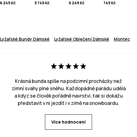
6 249 Kč
5 749 Kč
6 249 Kč
749 Kč
Lyžařské Bundy Dámské
Lyžařské Oblečení Dámské
Montec
Krásná bunda spíše na podzimní procházky než
zimní svahy plné sněhu. Každopádně parádu udělá
a kdyz se člověk pořádně navrství, tak si dokážu
představit v ni jezdit i v zimě na snowboardu.
Více hodnocení