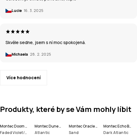
Lucie
16. 3. 2025
Skvěle sedne, jsem s ní moc spokojená.
Michaela
28. 2. 2025
Více hodnocení
Produkty, které by se Vám mohly líbit
Montec Doom W Lyžařská Bunda Dámské
Montec Dune W Bunda na Snowboard Dámské
Montec Oracle W Lyžařská Bunda Dámské
Montec Echo Beanie čepice
Faded Violet/Black/Dark Atlantic
Atlantic
Sand
Dark Atlantic