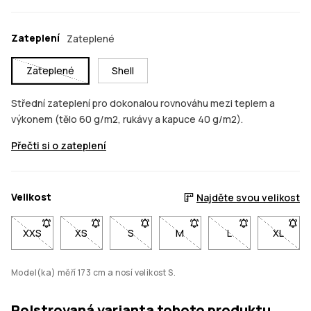
Zateplení
Zateplené
Zateplené
Shell
Střední zateplení pro dokonalou rovnováhu mezi teplem a
výkonem (tělo 60 g/m2, rukávy a kapuce 40 g/m2).
Přečti si o zateplení
Velikost
Najděte svou velikost
XXS
- Velikost XXS není dostupná. Klikni pro upozornění, až bude 
XS
- Velikost XS není dostupná. Klikni pro upozornění
S
- Velikost S není dostupná. Klikni pro u
M
- Velikost M není dostupná. 
L
- Velikost L není 
XL
- Velik
Model(ka) měří 173 cm a nosí velikost S.
Polstrovaná varianta tohoto produktu