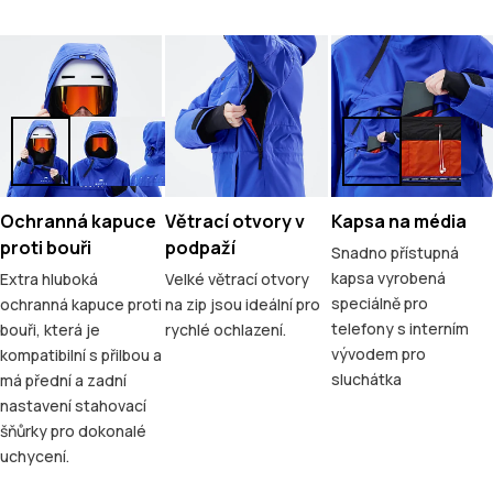
Ochranná kapuce
Větrací otvory v
Kapsa na média
proti bouři
podpaží
Snadno přístupná
kapsa vyrobená
Extra hluboká
Velké větrací otvory
speciálně pro
ochranná kapuce proti
na zip jsou ideální pro
telefony s interním
bouři, která je
rychlé ochlazení.
vývodem pro
kompatibilní s přilbou a
sluchátka
má přední a zadní
nastavení stahovací
šňůrky pro dokonalé
uchycení.