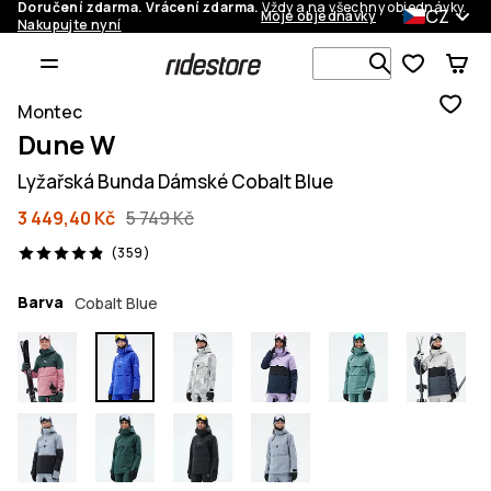
Doručení zdarma. Vrácení zdarma.
Vždy a na všechny objednávky.
CZ
Moje objednávky
Nakupujte nyní
Vyhledávej 
Montec
Dune W
Lyžařská Bunda Dámské Cobalt Blue
3 449,40 Kč
5 749 Kč
359 recenze, 4.9/5
(359)
Barva
Cobalt Blue