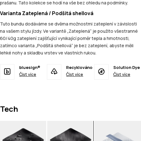
prašanu. Tato kolekce se hodí na vše bez ohledu na podmínky.
Varianta Zateplená / Podšitá shellová
Tuto bundu dodáváme se dvěma možnostmi zateplení v závislosti
na vašem stylu jízdy. Ve variantě „Zateplená“ je použito všestranné
60/40g zateplení zajišťující vynikající poměr tepla a hmotnosti,
zatímco varianta „Podšitá shellová“ je bez zateplení, abyste měli
lehké nohy a skladbu vrstev ve vlastních rukou.
bluesign®
Recyklováno
Solution Dye
Číst více
Číst více
Číst více
Tech