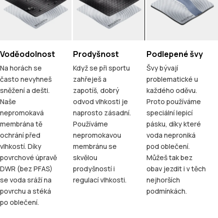
Voděodolnost
Prodyšnost
Podlepené švy
Na horách se
Když se při sportu
Švy bývají
často nevyhneš
zahřeješ a
problematické u
sněžení a dešti.
zapotíš, dobrý
každého oděvu.
Naše
odvod vlhkosti je
Proto používáme
nepromokavá
naprosto zásadní.
speciální lepicí
membrána tě
Používáme
pásku, díky které
ochrání před
nepromokavou
voda neproniká
vlhkostí. Díky
membránu se
pod oblečení.
povrchové úpravě
skvělou
Můžeš tak bez
DWR (bez PFAS)
prodyšností i
obav jezdit i v těch
se voda sráží na
regulací vlhkosti.
nejhorších
povrchu a stéká
podmínkách.
po oblečení.