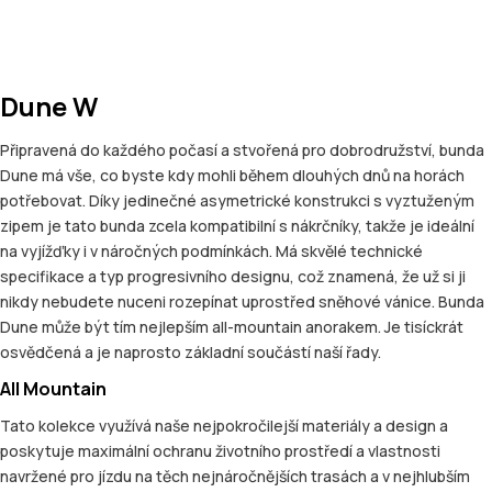
Dune W
Připravená do každého počasí a stvořená pro dobrodružství, bunda
Dune má vše, co byste kdy mohli během dlouhých dnů na horách
potřebovat. Díky jedinečné asymetrické konstrukci s vyztuženým
zipem je tato bunda zcela kompatibilní s nákrčníky, takže je ideální
na vyjížďky i v náročných podmínkách. Má skvělé technické
specifikace a typ progresivního designu, což znamená, že už si ji
nikdy nebudete nuceni rozepínat uprostřed sněhové vánice. Bunda
Dune může být tím nejlepším all-mountain anorakem. Je tisíckrát
osvědčená a je naprosto základní součástí naší řady.
All Mountain
Tato kolekce využívá naše nejpokročilejší materiály a design a
poskytuje maximální ochranu životního prostředí a vlastnosti
navržené pro jízdu na těch nejnáročnějších trasách a v nejhlubším