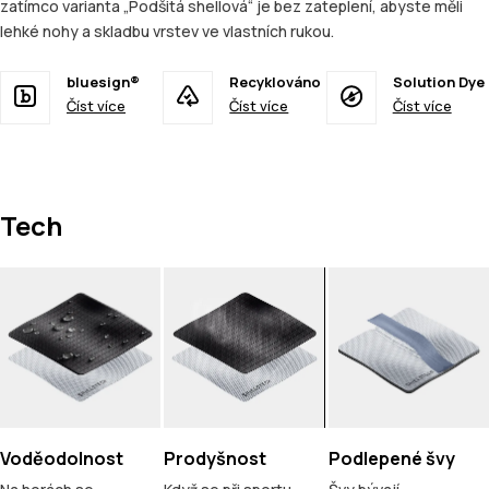
zatímco varianta „Podšitá shellová“ je bez zateplení, abyste měli
lehké nohy a skladbu vrstev ve vlastních rukou.
bluesign®
Recyklováno
Solution Dye
Číst více
Číst více
Číst více
Tech
Voděodolnost
Prodyšnost
Podlepené švy