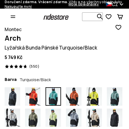
Doručení zdarma. Vrácení zdarma.
Vždy a na všechny objednávky.
CZ
Moje objednávky
Nakupujte nyní
Vyhledávej 
Montec
Arch
Lyžařská Bunda Pánské Turquoise/Black
5 749 Kč
550 recenze, 4.7/5
(550)
Barva
Turquoise/Black