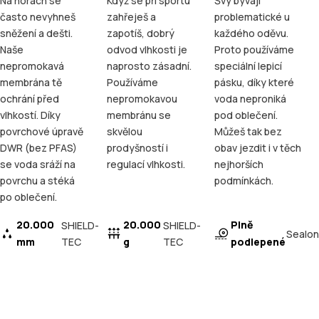
Na horách se
Když se při sportu
Švy bývají
často nevyhneš
zahřeješ a
problematické u
sněžení a dešti.
zapotíš, dobrý
každého oděvu.
Naše
odvod vlhkosti je
Proto používáme
nepromokavá
naprosto zásadní.
speciální lepicí
membrána tě
Používáme
pásku, díky které
ochrání před
nepromokavou
voda neproniká
vlhkostí. Díky
membránu se
pod oblečení.
povrchové úpravě
skvělou
Můžeš tak bez
DWR (bez PFAS)
prodyšností i
obav jezdit i v těch
se voda sráží na
regulací vlhkosti.
nejhorších
povrchu a stéká
podmínkách.
po oblečení.
20.000
20.000
Plně
SHIELD-
SHIELD-
Sealon
mm
TEC
g
TEC
podlepené