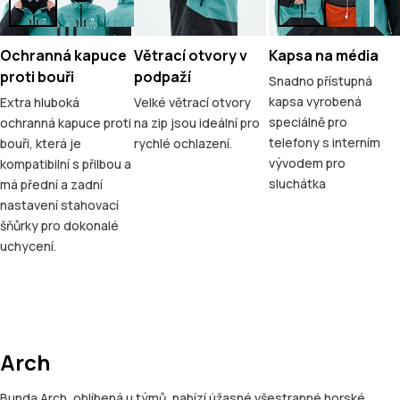
Ochranná kapuce
Větrací otvory v
Kapsa na média
proti bouři
podpaží
Snadno přístupná
kapsa vyrobená
Extra hluboká
Velké větrací otvory
speciálně pro
ochranná kapuce proti
na zip jsou ideální pro
telefony s interním
bouři, která je
rychlé ochlazení.
vývodem pro
kompatibilní s přilbou a
sluchátka
má přední a zadní
nastavení stahovací
šňůrky pro dokonalé
uchycení.
Arch
Bunda Arch, oblíbená u týmů, nabízí úžasné všestranné horské