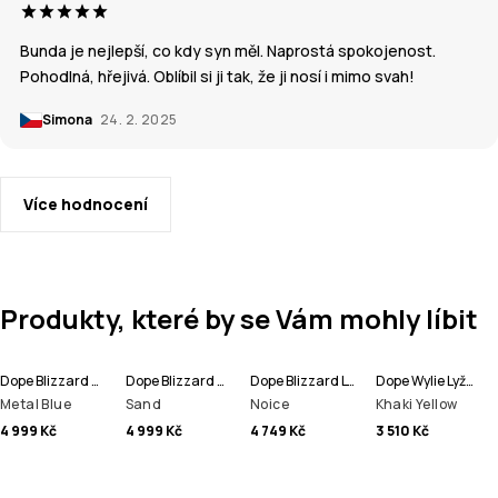
Bunda je nejlepší, co kdy syn měl. Naprostá spokojenost.
Pohodlná, hřejivá. Oblíbil si ji tak, že ji nosí i mimo svah!
Simona
24. 2. 2025
Více hodnocení
Produkty, které by se Vám mohly líbit
Dope Blizzard Full Zip Lyžařská Bunda Men
Dope Blizzard Full Zip Lyžařská Bunda Men
Dope Blizzard Lyžařská Bunda Men
Dope Wylie Lyžařská Bunda Men
Metal Blue
Sand
Noice
Khaki Yellow
4 999 Kč
4 999 Kč
4 749 Kč
3 510 Kč