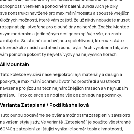
schopnosti v lehkém a pohodlném balení. Bunda Arch je díky
své konstrukci navržené pro maximální mobilitu a spoustě vnějších
úložných možností, které vám zajistí, že už nikdy nebudete muset
rozepínat zip, stvořena pro dlouhé dny na horách. Značka Montec
svým moderním a jedinečným designem splňuje vše, co znáte
a milujete. Se stejně neochvějnou spolehlivostí, kterou získáte
s kteroukoli z našich ostatních bund, byla i Arch vyrobena tak, aby
vám pomohla pokořit ty největší výzvy na nejvyšších horách.
All Mountain
Tato kolekce využívá naše nejpokročilejší materiály a design a
poskytuje maximální ochranu životního prostředí a vlastnosti
navržené pro jízdu na těch nejnáročnějších trasách a v nejhlubším
prašanu. Tato kolekce se hodí na vše bez ohledu na podmínky.
Varianta Zateplená / Podšitá shellová
Tuto bundu dodáváme se dvěma možnostmi zateplení v závislosti
na vašem stylu jízdy. Ve variantě „Zateplená“ je použito všestranné
60/40g zateplení zajišťující vynikající poměr tepla a hmotnosti,