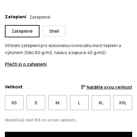
Zateplení
Zateplené
Zateplené
Shell
Střední zateplení pro dokonalou rovnováhu mezi teplem a
výkonem (tělo 60 g/m2, rukávy a kapuce 40 g/m2).
Přečti si o zateplení
Velikost
Najděte svou velikost
XS
S
M
L
XL
XXL
Model(ka) měří 186 cm a nosí velikost L.