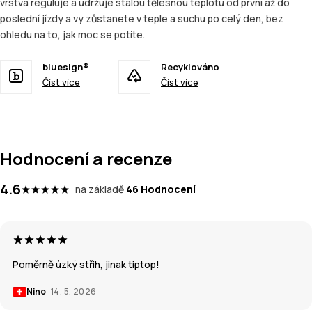
vrstva reguluje a udržuje stálou tělesnou teplotu od první až do
poslední jízdy a vy zůstanete v teple a suchu po celý den, bez
ohledu na to, jak moc se potíte.
bluesign®
Recyklováno
Číst více
Číst více
Hodnocení a recenze
4.6
na základě
46 Hodnocení
Poměrně úzký střih, jinak tiptop!
Nino
14. 5. 2026