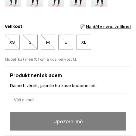
Velikost
Najděte svou velikost
XS
S
M
L
XL
Model(ka) měří 181 cm a nosí velikost M.
Produkt není skladem
Dáme ti vědět, jakmile ho zase budeme mít.
Ano, chci se přidat
Upozorni mě