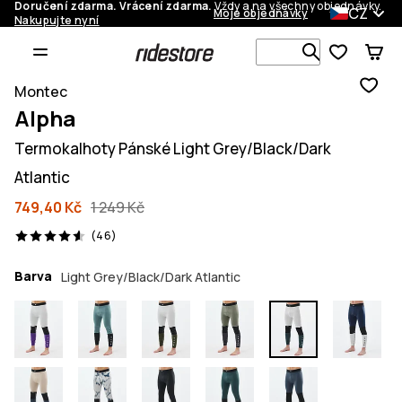
Doručení zdarma. Vrácení zdarma.
Vždy a na všechny objednávky.
CZ
Moje objednávky
Nakupujte nyní
Vyhledávej 
Montec
Alpha
Termokalhoty Pánské Light Grey/Black/Dark
Atlantic
749,40 Kč
1 249 Kč
46 recenze, 4.6/5
(46)
Barva
Light Grey/Black/Dark Atlantic