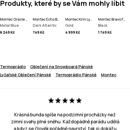
Produkty, které by se Vám mohly líbit
Montec Oracle Lyžařská Bunda Pánské
Montec Echo Beanie čepice
Montec Kirin Lyžařské Kalhoty Pánské
Montec Bravo Fleecová Mikina Pánské
Metal Blue
Dark Atlantic
Gold
Black
6 249 Kč
749 Kč
4 999 Kč
1 749 Kč
Termoprádlo
Oblečení na Snowboard Pánské
Lyžařské Oblečení Pánské
Termoprádlo Pánské
Montec
Krásná bunda spíše na podzimní procházky než
zimní svahy plné sněhu. Každopádně parádu udělá
a kdyz se člověk pořádně navrství, tak si dokážu