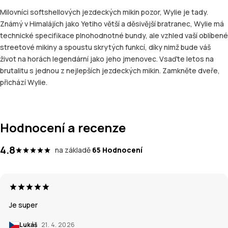
Milovníci softshellových jezdeckých mikin pozor, Wylie je tady.
Známý v Himalájích jako Yetiho větší a děsivější bratranec, Wylie má
technické specifikace plnohodnotné bundy, ale vzhled vaší oblíbené
streetové mikiny a spoustu skrytých funkcí, díky nimž bude váš
život na horách legendární jako jeho jmenovec. Vsaďte letos na
brutalitu s jednou z nejlepších jezdeckých mikin. Zamkněte dveře,
přichází Wylie.
Hodnocení a recenze
4.8
na základě
65 Hodnocení
Je super
Lukáš
21. 4. 2026