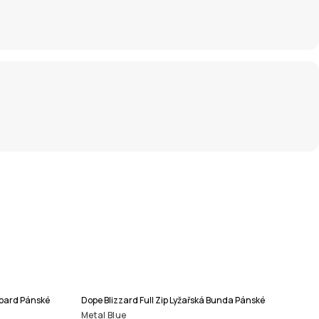
board Pánské
Dope Blizzard Full Zip Lyžařská Bunda Pánské
Metal Blue