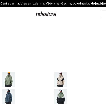
čení zdarma. Vrácení zdarma.
Vždy a na všechny objednávky.
Nakupujte
Moje obje