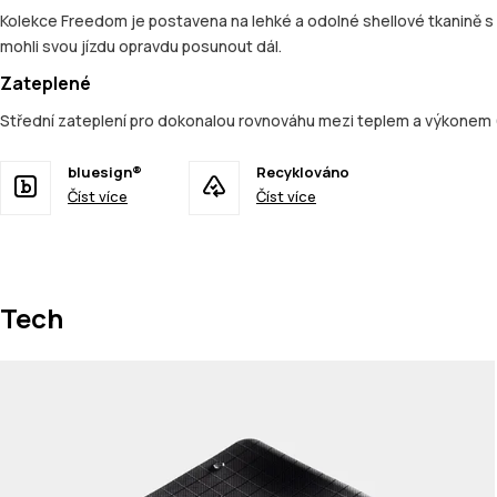
Kolekce Freedom je postavena na lehké a odolné shellové tkanině s
mohli svou jízdu opravdu posunout dál.
Zateplené
Střední zateplení pro dokonalou rovnováhu mezi teplem a výkonem 
bluesign®
Recyklováno
Číst více
Číst více
Tech