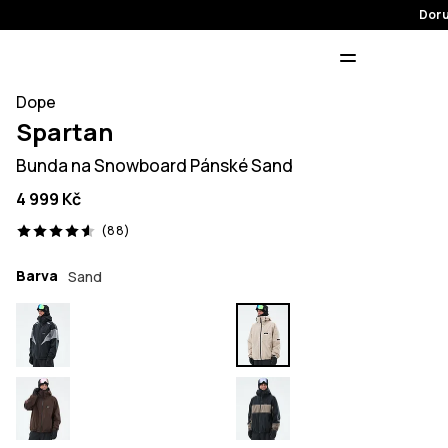
Doru
Dope
Spartan
Bunda na Snowboard Pánské Sand
4 999 Kč
88 recenze, 4.6/5
(88)
Barva
Sand