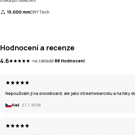
stéká po oblečení.
15.000 mm
DRY Tech
Hodnocení a recenze
4.6
na základě
88 Hodnocení
Nepoužívám ji na snowboard, ale jako streetwearovku a na hiky do
Aleš
27. 1. 2026