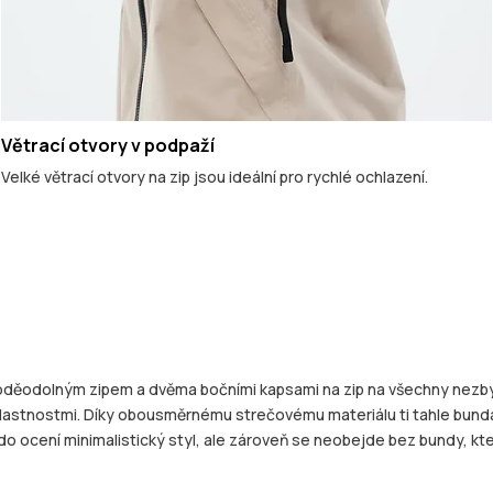
Větrací otvory v podpaží
Velké větrací otvory na zip jsou ideální pro rychlé ochlazení.
děodolným zipem a dvěma bočními kapsami na zip na všechny nezbyt
 vlastnostmi. Díky obousměrnému strečovému materiálu ti tahle bunda
o ocení minimalistický styl, ale zároveň se neobejde bez bundy, kter