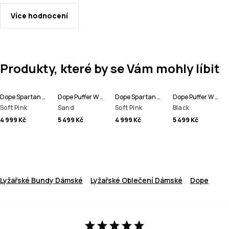
Více hodnocení
Produkty, které by se Vám mohly líbit
Dope Spartan W Bunda na Snowboard Dámské
Dope Puffer W Bunda na Snowboard Dámské
Dope Spartan W Lyžařská Bunda Dámské
Dope Puffer W Full Zip Bunda na Snowboard Dámské
Soft Pink
Sand
Soft Pink
Black
4 999 Kč
5 499 Kč
4 999 Kč
5 499 Kč
Lyžařské Bundy Dámské
Lyžařské Oblečení Dámské
Dope