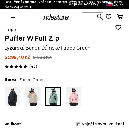
Doručení zdarma. Vrácení zdarma.
Vždy a na všechny objednávky.
CZ
Moje objednávky
Nakupujte nyní
Vyhledávej 
Dope
Puffer W Full Zip
Lyžařská Bunda Dámské Faded Green
3 299,40 Kč
5 499 Kč
42 recenze, 4.9/5
(42)
Barva
Faded Green
Velikost
Najděte svou velikost