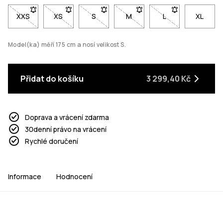
XXS
- Velikost XXS není dostupná. Klikni pro upozornění, až bude 
XS
- Velikost XS není dostupná. Klikni pro upozornění
S
- Velikost S není dostupná. Klikni pro u
M
- Velikost M není dostupná. 
L
- Velikost L není 
XL
Model(ka) měří 175 cm a nosí velikost S.
Přidat do košíku
3 299,40 Kč
Doprava a vrácení zdarma
30denní právo na vrácení
Rychlé doručení
Informace
Hodnocení