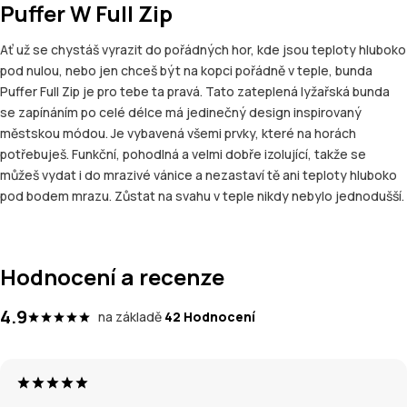
Puffer W Full Zip
Ať už se chystáš vyrazit do pořádných hor, kde jsou teploty hluboko
pod nulou, nebo jen chceš být na kopci pořádně v teple, bunda
Puffer Full Zip je pro tebe ta pravá. Tato zateplená lyžařská bunda
se zapínáním po celé délce má jedinečný design inspirovaný
městskou módou. Je vybavená všemi prvky, které na horách
potřebuješ. Funkční, pohodlná a velmi dobře izolující, takže se
můžeš vydat i do mrazivé vánice a nezastaví tě ani teploty hluboko
pod bodem mrazu. Zůstat na svahu v teple nikdy nebylo jednodušší.
Hodnocení a recenze
4.9
na základě
42 Hodnocení