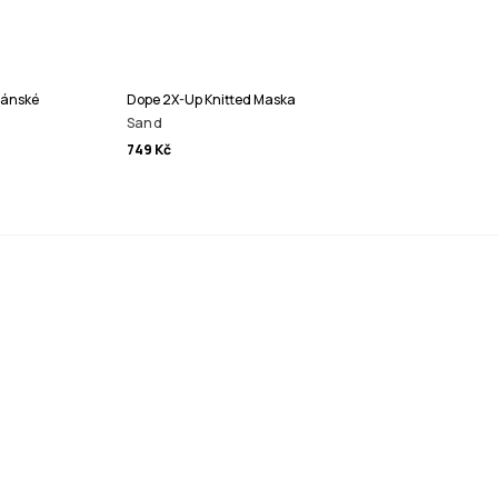
Pánské
Dope 2X-Up Knitted Maska
Sand
749 Kč