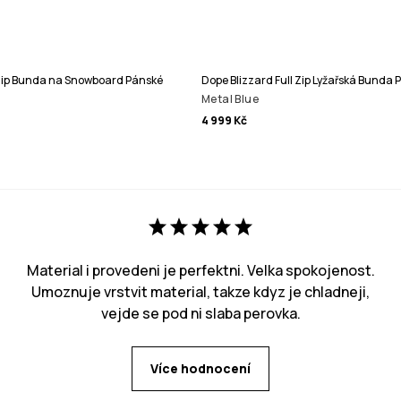
 Zip Bunda na Snowboard Pánské
Dope Blizzard Full Zip Lyžařská Bunda 
Metal Blue
4 999 Kč
Material i provedeni je perfektni. Velka spokojenost.
Umoznuje vrstvit material, takze kdyz je chladneji,
vejde se pod ni slaba perovka.
Více hodnocení