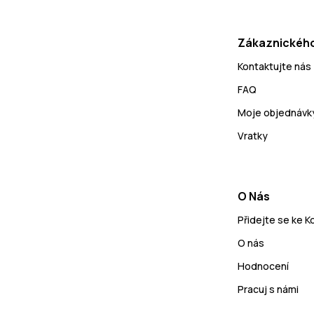
Zákaznického
Kontaktujte nás
FAQ
Moje objednávk
Vratky
O Nás
Přidejte se ke 
O nás
Hodnocení
Pracuj s námi