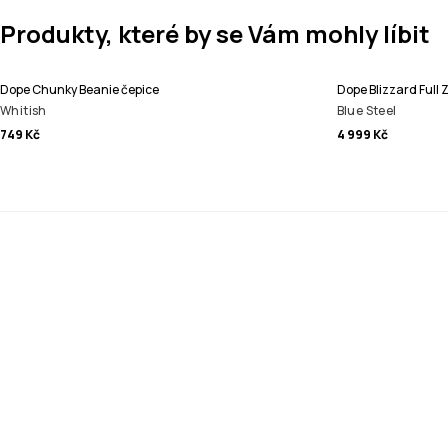
Produkty, které by se Vám mohly líbit
Dope Chunky Beanie čepice
Dope Blizzard Full
Whitish
Blue Steel
749 Kč
4 999 Kč