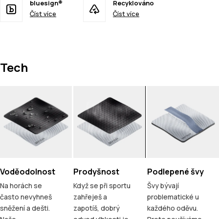
bluesign®
Recyklováno
Číst více
Číst více
Tech
Voděodolnost
Prodyšnost
Podlepené švy
Na horách se
Když se při sportu
Švy bývají
často nevyhneš
zahřeješ a
problematické u
sněžení a dešti.
zapotíš, dobrý
každého oděvu.