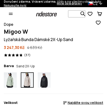
Doručení zdarma. Vrácení zdarma.
Vždy a na všechny objednávky.
CZ
Moje objednávky
Nakupujte nyní
Vyhledávej 
Dope
Migoo W
Lyžařská Bunda Dámské 2X-Up Sand
3 247,30 Kč
4 639 Kč
37 recenze, 4.8/5
(37)
Barva
Sand 2X-Up
Velikost
Najděte svou velikost