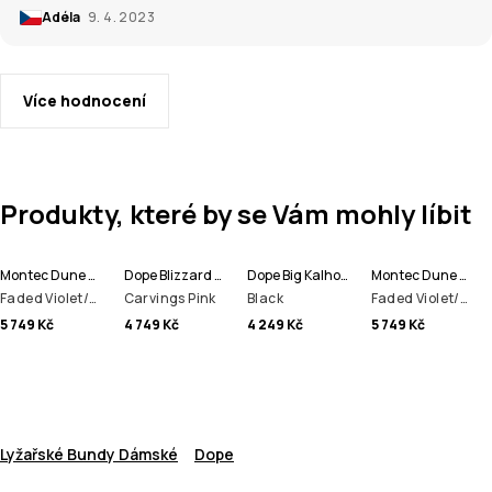
Adéla
9. 4. 2023
Více hodnocení
Produkty, které by se Vám mohly líbit
Montec Dune W Lyžařská Bunda Dámské
Dope Blizzard W Bunda na Snowboard Dámské
Dope Big Kalhoty na Snowboard Pánské
Montec Dune W Bunda na Snowboard Dámské
Faded Violet/Black/Dark Blue
Carvings Pink
Black
Faded Violet/Black/Dark Blue
5 749 Kč
4 749 Kč
4 249 Kč
5 749 Kč
Lyžařské Bundy Dámské
Dope