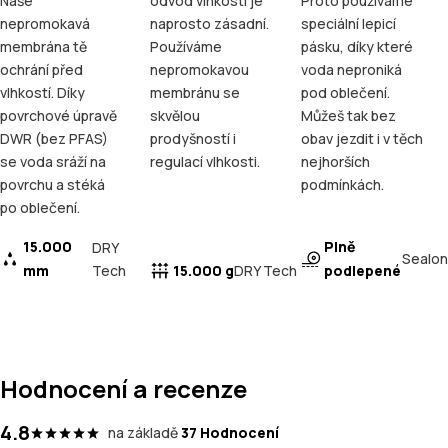
Naše
odvod vlhkosti je
Proto používáme
nepromokavá
naprosto zásadní.
speciální lepicí
membrána tě
Používáme
pásku, díky které
ochrání před
nepromokavou
voda neproniká
vlhkostí. Díky
membránu se
pod oblečení.
povrchové úpravě
skvělou
Můžeš tak bez
DWR (bez PFAS)
prodyšností i
obav jezdit i v těch
se voda sráží na
regulací vlhkosti.
nejhorších
povrchu a stéká
podmínkách.
po oblečení.
15.000
Plně
DRY
Sealon
mm
Tech
15.000 g
podlepené
DRY Tech
Hodnocení a recenze
4.8
na základě
37 Hodnocení