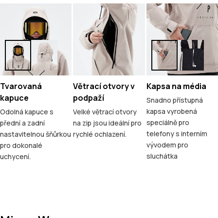
Tvarovaná
Větrací otvory v
Kapsa na média
kapuce
podpaží
Snadno přístupná
kapsa vyrobená
Odolná kapuce s
Velké větrací otvory
speciálně pro
přední a zadní
na zip jsou ideální pro
telefony s interním
nastavitelnou šňůrkou
rychlé ochlazení.
vývodem pro
pro dokonalé
sluchátka
uchycení.