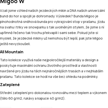
Migoo W
Vzali jsme vzhled našich jezdeckých mikin a DNA našich univerzální
bund do hor a spojili je dohromady. Výsledek? Bunda Migoo je
plnohodnotná sněhová bunda pro vykrajování stop v prašanu, jízdu
na svahu i triky ve snowparku s tak uvolněným stylem, že jsme s ní
upřímně řečeno tak trochu překvapili i sami sebe. Pokud jste si
mysleli, že jezdecké mikiny už nemohou být lepší, pak jste Migoo
ještě nevyzkoušeli.
All Mountain
Tato kolekce využívá naše nejpokročilejší materiály a design a
poskytuje maximální ochranu životního prostředí a vlastnosti
navržené pro jízdu na těch nejnáročnějších trasách a v nejhlubším
prašanu. Tato kolekce se hodí na vše bez ohledu na podmínky.
Zateplené
Střední zateplení pro dokonalou rovnováhu mezi teplem a výkonem
(tělo 60 g/m2, rukávy a kapuce 40 g/m2).