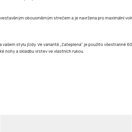
 vestavěným obousměrným strečem a je navržena pro maximální volnos
šem stylu jízdy. Ve variantě „Zateplená“ je použito všestranné 60/4
ké nohy a skladbu vrstev ve vlastních rukou.