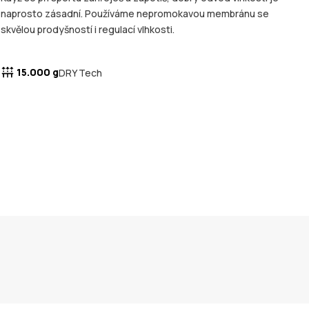
naprosto zásadní. Používáme nepromokavou membránu se
skvělou prodyšností i regulací vlhkosti.
15.000 g
DRY Tech