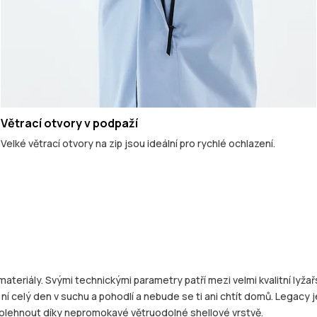
Větrací otvory v podpaží
Velké větrací otvory na zip jsou ideální pro rychlé ochlazení.
eriály. Svými technickými parametry patří mezi velmi kvalitní lyžařsk
 s ní celý den v suchu a pohodlí a nebude se ti ani chtít domů. Lega
polehnout díky nepromokavé větruodolné shellové vrstvě.