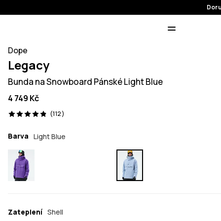
Doru
Dope
Legacy
Bunda na Snowboard Pánské Light Blue
4 749 Kč
112 recenze, 4.9/5
(112)
Barva
Light Blue
Zateplení
Shell