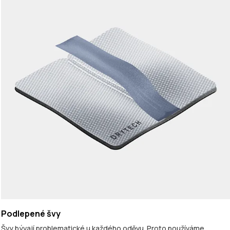
Podlepené švy
Švy bývají problematické u každého oděvu. Proto používáme