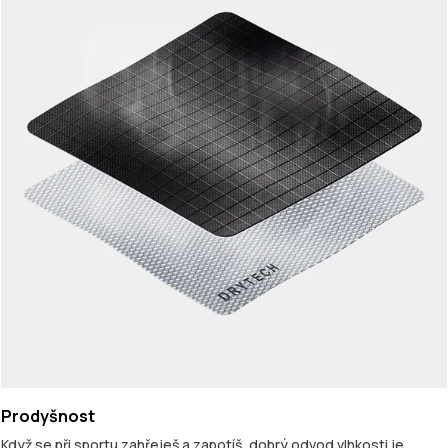
Prodyšnost
Když se při sportu zahřeješ a zapotíš, dobrý odvod vlhkosti je