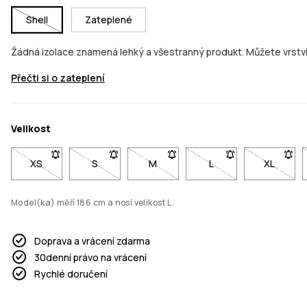
Shell
Zateplené
Žádná izolace znamená lehký a všestranný produkt. Můžete vrstvit
Přečti si o zateplení
Velikost
XS
- Velikost XS není dostupná. Klikni pro upozornění, až bude 
S
- Velikost S není dostupná. Klikni pro upozorně
M
- Velikost M není dostupná. Klikni
L
- Velikost L není dos
XL
- Veliko
Model(ka) měří 186 cm a nosí velikost L.
Doprava a vrácení zdarma
30denní právo na vrácení
Rychlé doručení