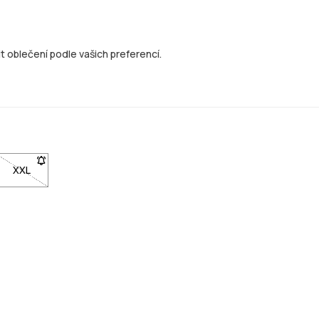
 oblečení podle vašich preferencí.
skladem
ní, až bude skladem
 pro upozornění, až bude skladem
tupná. Klikni pro upozornění, až bude skladem
st XL není dostupná. Klikni pro upozornění, až bude skladem
XXL
- Velikost XXL není dostupná. Klikni pro upozornění, až bude sk