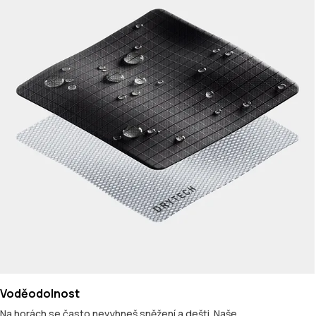
Voděodolnost
Na horách se často nevyhneš sněžení a dešti. Naše