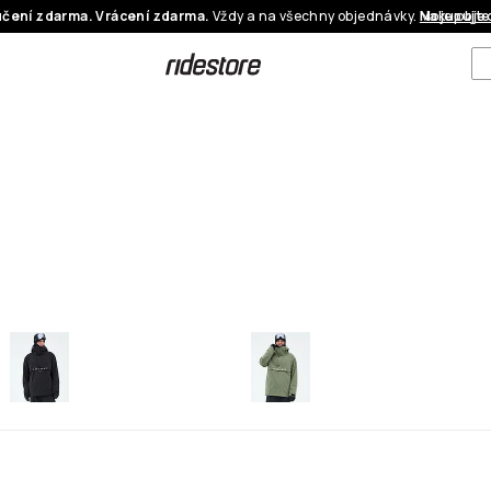
čení zdarma. Vrácení zdarma.
Vždy a na všechny objednávky.
Nakupujte
Moje obje