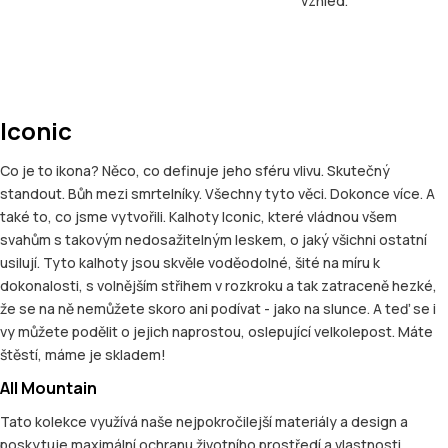
vzhled.
Iconic
Co je to ikona? Něco, co definuje jeho sféru vlivu. Skutečný
standout. Bůh mezi smrtelníky. Všechny tyto věci. Dokonce více. A
také to, co jsme vytvořili. Kalhoty Iconic, které vládnou všem
svahům s takovým nedosažitelným leskem, o jaký všichni ostatní
usilují. Tyto kalhoty jsou skvěle voděodolné, šité na míru k
dokonalosti, s volnějším střihem v rozkroku a tak zatraceně hezké,
že se na ně nemůžete skoro ani podívat - jako na slunce. A teď se i
vy můžete podělit o jejich naprostou, oslepující velkolepost. Máte
štěstí, máme je skladem!
All Mountain
Tato kolekce využívá naše nejpokročilejší materiály a design a
poskytuje maximální ochranu životního prostředí a vlastnosti