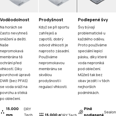
Voděodolnost
Prodyšnost
Podlepené švy
Na horách se
Když se při sportu
Švy bývají
často nevyhneš
zahřeješ a
problematické u
sněžení a dešti.
zapotíš, dobrý
každého oděvu.
Naše
odvod vlhkosti je
Proto používáme
nepromokavá
naprosto zásadní.
speciální lepicí
membrána tě
Používáme
pásku, díky které
ochrání před
nepromokavou
voda neproniká
vlhkostí. Díky
membránu se
pod oblečení.
povrchové úpravě
skvělou
Můžeš tak bez
DWR (bez PFAS)
prodyšností i
obav jezdit i v těch
se voda sráží na
regulací vlhkosti.
nejhorších
povrchu a stéká
podmínkách.
po oblečení.
15.000
Plně
DRY
Sealon
mm
Tech
15.000 g
podlepené
DRY Tech