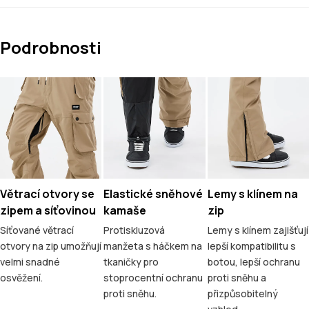
Podrobnosti
Větrací otvory se
Elastické sněhové
Lemy s klínem na
zipem a síťovinou
kamaše
zip
Síťované větrací
Protiskluzová
Lemy s klínem zajišťují
otvory na zip umožňují
manžeta s háčkem na
lepší kompatibilitu s
velmi snadné
tkaničky pro
botou, lepší ochranu
osvěžení.
stoprocentní ochranu
proti sněhu a
proti sněhu.
přizpůsobitelný