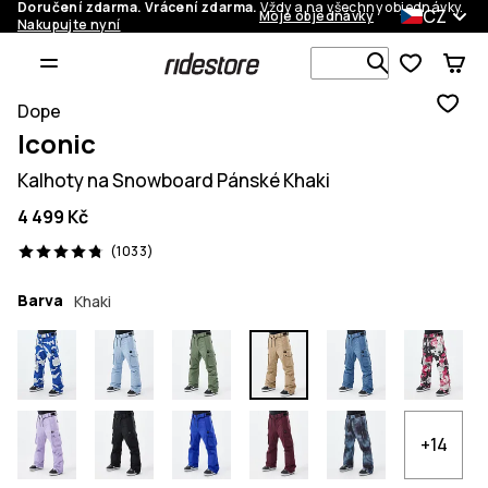
Doručení zdarma. Vrácení zdarma.
Vždy a na všechny objednávky.
CZ
Moje objednávky
Nakupujte nyní
Vyhledávej 
Dope
Iconic
Kalhoty na Snowboard Pánské Khaki
4 499 Kč
1033 recenze, 4.8/5
(1033)
Barva
Khaki
+14