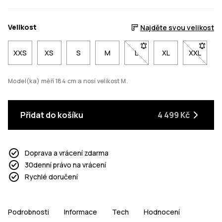
Velikost
Najděte svou velikost
XXS
XS
S
M
L
- Velikost L není dostupná
XL
XXL
- Veliko
Model(ka) měří 184 cm a nosí velikost M.
Přidat do košíku
4 499 Kč
Doprava a vrácení zdarma
30denní právo na vrácení
Rychlé doručení
Podrobnosti
Informace
Tech
Hodnocení