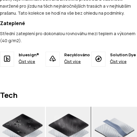
navržené pro jízdu na těch nejnáročnějších trasách a v nejhlubším
prašanu. Tato kolekce se hodí na vše bez ohledu na podmínky.
Zateplené
Střední zateplení pro dokonalou rovnováhu mezi teplem a výkonem
(40 g/m2).
bluesign®
Recyklováno
Solution Dye
Číst více
Číst více
Číst více
Tech