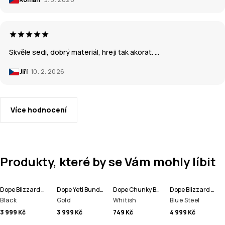
Skvěle sedi, dobrý materiál, hreji tak akorat. …
Jiří
10. 2. 2026
Více hodnocení
Produkty, které by se Vám mohly líbit
Dope Blizzard Kalhoty na Snowboard Pánské
Dope Yeti Bunda na Snowboard Pánské
Dope Chunky Beanie čepice
Dope Blizzard Full Zip Bunda na Snowboard Pánské
Black
Gold
Whitish
Blue Steel
3 999 Kč
3 999 Kč
749 Kč
4 999 Kč