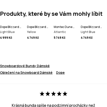
Produkty, které by se Vám mohly líbit
Dope Blizzard W Full Zip Bunda na Snowboard Dámské
Dope Blizzard W Bunda na Snowboard Dámské
Montec Dune W Bunda na Snowboard Dámské
Dope Blizzard W Bunda na Snowboard Dámské
Light Blue
Yellow
Atlantic
Light Blue
4 999 Kč
4 749 Kč
5 749 Kč
4 749 Kč
Snowboardové Bundy Dámské
Oblečení na Snowboard Dámské
Dope
Krásná bunda spíše na podzimní procházky než