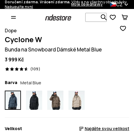
Doručení zdarma. Vrácení zdarma.
Vždy a na všechny objednávky.
CZ
Moje objednávky
Nakupujte nyní
Vyhledávej 
Dope
Cyclone W
Bunda na Snowboard Dámské Metal Blue
3 999 Kč
109 recenze, 4.6/5
(109)
Barva
Metal Blue
Velikost
Najděte svou velikost