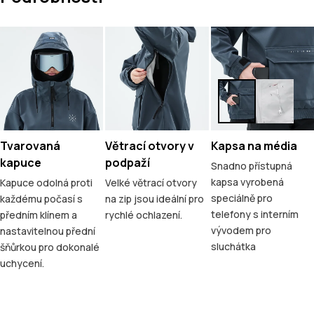
Tvarovaná
Větrací otvory v
Kapsa na média
kapuce
podpaží
Snadno přístupná
kapsa vyrobená
Kapuce odolná proti
Velké větrací otvory
speciálně pro
každému počasí s
na zip jsou ideální pro
telefony s interním
předním klínem a
rychlé ochlazení.
vývodem pro
nastavitelnou přední
sluchátka
šňůrkou pro dokonalé
uchycení.