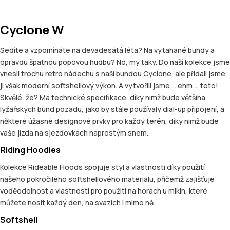
Cyclone W
Sedíte a vzpomínáte na devadesátá léta? Na vytahané bundy a
opravdu špatnou popovou hudbu? No, my taky. Do naší kolekce jsme
vnesli trochu retro nádechu s naší bundou Cyclone, ale přidali jsme
ji však moderní softshellový výkon. A vytvořili jsme ... ehm ... toto!
Skvělé, že? Má technické specifikace, díky nimž bude většina
lyžařských bund pozadu, jako by stále používaly dial-up připojení, a
některé úžasné designové prvky pro každý terén, díky nimž bude
vaše jízda na sjezdovkách naprostým snem.
Riding Hoodies
Kolekce Rideable Hoods spojuje styl a vlastnosti díky použití
našeho pokročilého softshellového materiálu, přičemž zajišťuje
voděodolnost a vlastnosti pro použití na horách u mikin, které
můžete nosit každý den, na svazích i mimo ně.
Softshell