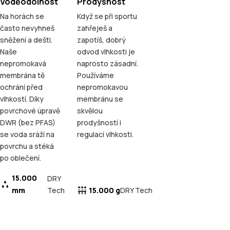
Voděodolnost
Prodyšnost
Na horách se
Když se při sportu
často nevyhneš
zahřeješ a
sněžení a dešti.
zapotíš, dobrý
Naše
odvod vlhkosti je
nepromokavá
naprosto zásadní.
membrána tě
Používáme
ochrání před
nepromokavou
vlhkostí. Díky
membránu se
povrchové úpravě
skvělou
DWR (bez PFAS)
prodyšností i
se voda sráží na
regulací vlhkosti.
povrchu a stéká
po oblečení.
15.000
DRY
mm
Tech
15.000 g
DRY Tech