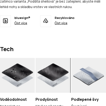
zatímco varianta „Podšitá shellová“ je bez zateplení, abyste měli
lehké nohy a skladbu vrstev ve vlastních rukou.
bluesign®
Recyklováno
Číst více
Číst více
Tech
Voděodolnost
Prodyšnost
Podlepené švy