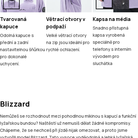
Tvarovaná
Větrací otvory v
Kapsa na média
kapuce
podpaží
Snadno přístupná
kapsa vyrobená
Odolná kapuce s
Velké větrací otvory
speciálně pro
přední a zadní
na zip jsou ideální pro
telefony s interním
nastavitelnou šňůrkou
rychlé ochlazení.
vývodem pro
pro dokonalé
sluchátka
uchycení.
Blizzard
Nemůžeš se rozhodnout mezi pohodlnou mikinou s kapucí a funkční
lyžařskou bundou? Naštěstí už nemusíš dělat žádné kompromisy.
Chápeme, že se nechceš při jízdě nijak omezovat, a proto jsme
vytvořili model Blizzard. Tato vysoce voděodolná a lehká lyžařská