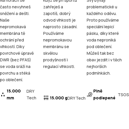
Na horách se
Když se při sportu
Švy bývají
často nevyhneš
zahřeješ a
problematické u
sněžení a dešti.
zapotíš, dobrý
každého oděvu.
Naše
odvod vlhkosti je
Proto používáme
nepromokavá
naprosto zásadní.
speciální lepicí
membrána tě
Používáme
pásku, díky které
ochrání před
nepromokavou
voda neproniká
vlhkostí. Díky
membránu se
pod oblečení.
povrchové úpravě
skvělou
Můžeš tak bez
DWR (bez PFAS)
prodyšností i
obav jezdit i v těch
se voda sráží na
regulací vlhkosti.
nejhorších
povrchu a stéká
podmínkách.
po oblečení.
15.000
Plně
DRY
TSGS
mm
Tech
15.000 g
podlepené
DRY Tech