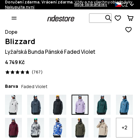
Doručení zdarma. Vrácení zdarma.
Vždy a na všechny objednávky.
CZ
Moje objednávky
Nakupujte nyní
Vyhledávej 
Dope
Blizzard
Lyžařská Bunda Pánské Faded Violet
4 749 Kč
767 recenze, 4.8/5
(767)
Barva
Faded Violet
+2