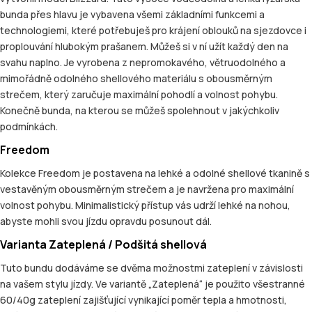
bunda přes hlavu je vybavena všemi základními funkcemi a
technologiemi, které potřebuješ pro krájení oblouků na sjezdovce i
proplouvání hlubokým prašanem. Můžeš si v ní užít každý den na
svahu naplno. Je vyrobena z nepromokavého, větruodolného a
mimořádně odolného shellového materiálu s obousměrným
strečem, který zaručuje maximální pohodlí a volnost pohybu.
Konečně bunda, na kterou se můžeš spolehnout v jakýchkoliv
podmínkách.
Freedom
Kolekce Freedom je postavena na lehké a odolné shellové tkanině s
vestavěným obousměrným strečem a je navržena pro maximální
volnost pohybu. Minimalistický přístup vás udrží lehké na nohou,
abyste mohli svou jízdu opravdu posunout dál.
Varianta Zateplená / Podšitá shellová
Tuto bundu dodáváme se dvěma možnostmi zateplení v závislosti
na vašem stylu jízdy. Ve variantě „Zateplená“ je použito všestranné
60/40g zateplení zajišťující vynikající poměr tepla a hmotnosti,