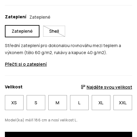
Zateplení
Zateplené
Zateplené
Shell
Střední zateplení pro dokonalou rovnováhu mezi teplem a
výkonem (tělo 60 g/m2, rukávy a kapuce 40 g/m2).
Přečti si o zateplení
Velikost
Najděte svou velikost
XS
S
M
L
XL
XXL
Model(ka) měří 186 cm a nosí velikost L.