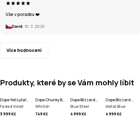
Vše v poradku ❤️
David
10. 3. 2025
Více hodnocení
Produkty, které by se Vám mohly líbit
Dope Yeti Lyžařská Bunda Pánské
Dope Chunky Beanie čepice
Dope Blizzard Full Zip Bunda na Snowboard Pánské
Dope Blizzard Full Zip Lyžařská Bunda Pánské
Faded Violet
Whitish
Blue Steel
Metal Blue
3 999 Kč
749 Kč
4 999 Kč
4 999 Kč