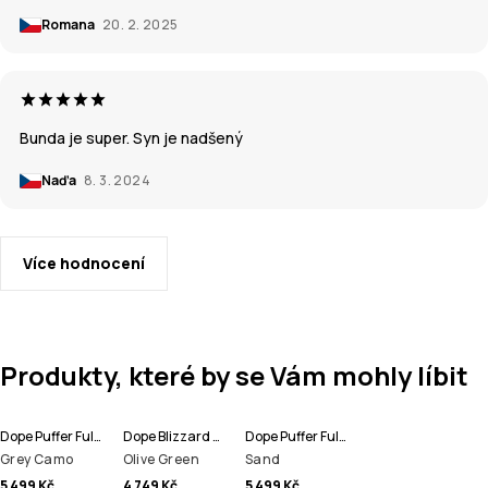
Romana
20. 2. 2025
Bunda je super. Syn je nadšený
Naďa
8. 3. 2024
Více hodnocení
Produkty, které by se Vám mohly líbit
Dope Puffer Full Zip Lyžařská Bunda Pánské
Dope Blizzard Bunda na Snowboard Pánské
Dope Puffer Full Zip Lyžařská Bunda Pánské
Grey Camo
Olive Green
Sand
5 499 Kč
4 749 Kč
5 499 Kč