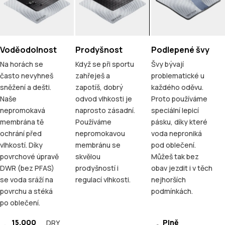
Voděodolnost
Prodyšnost
Podlepené švy
Na horách se
Když se při sportu
Švy bývají
často nevyhneš
zahřeješ a
problematické u
sněžení a dešti.
zapotíš, dobrý
každého oděvu.
Naše
odvod vlhkosti je
Proto používáme
nepromokavá
naprosto zásadní.
speciální lepicí
membrána tě
Používáme
pásku, díky které
ochrání před
nepromokavou
voda neproniká
vlhkostí. Díky
membránu se
pod oblečení.
povrchové úpravě
skvělou
Můžeš tak bez
DWR (bez PFAS)
prodyšností i
obav jezdit i v těch
se voda sráží na
regulací vlhkosti.
nejhorších
povrchu a stéká
podmínkách.
po oblečení.
15.000
Plně
DRY