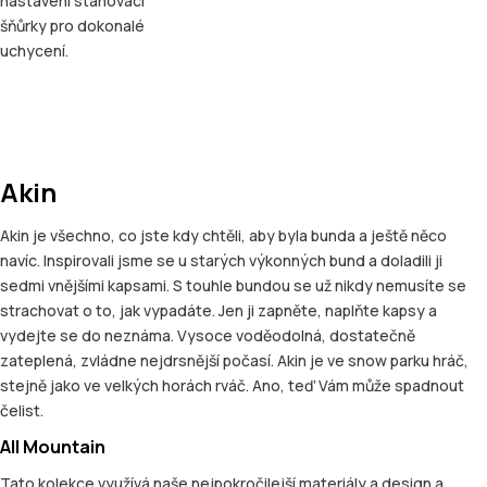
nastavení stahovací
šňůrky pro dokonalé
uchycení.
Akin
Akin je všechno, co jste kdy chtěli, aby byla bunda a ještě něco
navíc. Inspirovali jsme se u starých výkonných bund a doladili ji
sedmi vnějšími kapsami. S touhle bundou se už nikdy nemusíte se
strachovat o to, jak vypadáte. Jen ji zapněte, naplňte kapsy a
vydejte se do neznáma. Vysoce voděodolná, dostatečně
zateplená, zvládne nejdrsnější počasí. Akin je ve snow parku hráč,
stejně jako ve velkých horách rváč. Ano, teď Vám může spadnout
čelist.
All Mountain
Tato kolekce využívá naše nejpokročilejší materiály a design a