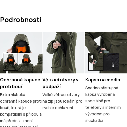
Podrobnosti
Ochranná kapuce
Větrací otvory v
Kapsa na média
proti bouři
podpaží
Snadno přístupná
kapsa vyrobená
Extra hluboká
Velké větrací otvory
speciálně pro
ochranná kapuce proti
na zip jsou ideální pro
telefony s interním
bouři, která je
rychlé ochlazení.
vývodem pro
kompatibilní s přilbou a
sluchátka
má přední a zadní