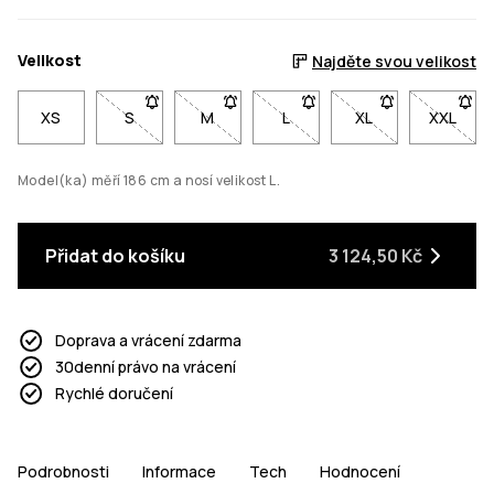
Velikost
Najděte svou velikost
XS
S
- Velikost S není dostupná. Klikni pro upozornění,
M
- Velikost M není dostupná. Klikni pro 
L
- Velikost L není dostupná. K
XL
- Velikost XL není
XXL
- Velik
Model(ka) měří 186 cm a nosí velikost L.
Přidat do košíku
3 124,50 Kč
Doprava a vrácení zdarma
30denní právo na vrácení
Rychlé doručení
Podrobnosti
Informace
Tech
Hodnocení