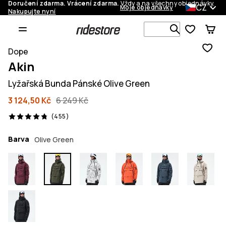
Doručení zdarma. Vrácení zdarma.
Vždy a na všechny objednávky.
CZ
Moje objednávky
Nakupujte nyní
Vyhledávej 
Dope
Akin
Lyžařská Bunda Pánské Olive Green
3 124,50 Kč
6 249 Kč
455 recenze, 4.8/5
(455)
Barva
Olive Green