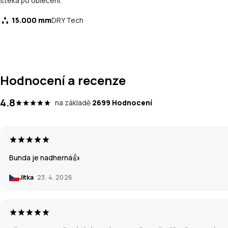
stéká po oblečení.
15.000 mm
DRY Tech
Hodnocení a recenze
4.8
na základě
2699 Hodnocení
Bunda je nadherná👍
Jitka
23. 4. 2026