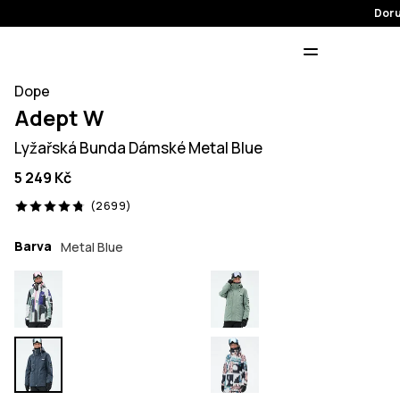
Doru
Dope
Adept W
Lyžařská Bunda Dámské Metal Blue
5 249 Kč
2699 recenze, 4.8/5
(2699)
Barva
Metal Blue