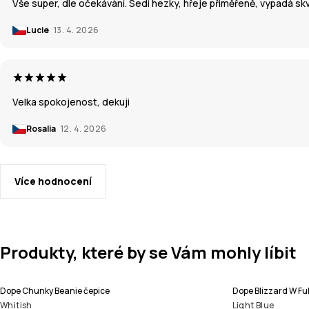
Vše super, dle očekávání. Sedí hezky, hřeje přiměřeně, vypadá skvě
Lucie
13. 4. 2026
Velka spokojenost, dekuji
Rosalia
12. 4. 2026
Více hodnocení
Produkty, které by se Vám mohly líbit
Dope Chunky Beanie čepice
Dope Blizzard W F
Whitish
Light Blue