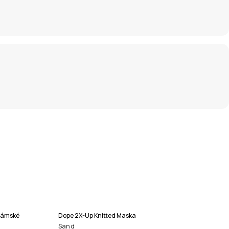
Dámské
Dope 2X-Up Knitted Maska
Sand