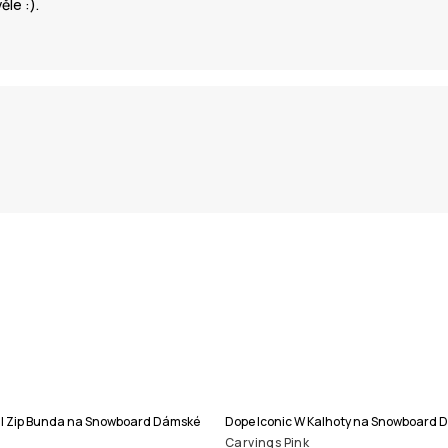
le :).
ull Zip Bunda na Snowboard Dámské
Dope Iconic W Kalhoty na Snowboard 
Carvings Pink