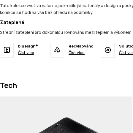
Tato kolekce využívá naše nejpokročilejší materiály a design a posky
kolekce se hodí na vše bez ohledu na podmínky.
Zateplené
Střední zateplení pro dokonalou rovnováhu mezi teplem a výkonem 
bluesign®
Recyklováno
Soluti
Číst více
Číst více
Číst ví
Tech