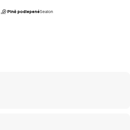
Plně podlepené
Sealon