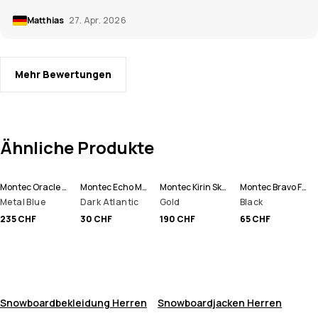
Matthias
27. Apr. 2026
Mehr Bewertungen
Ähnliche Produkte
Montec Oracle Skijacke Herren
Montec Echo Mütze
Montec Kirin Skihose Herren
Montec Bravo Fleecepullover Herren
Metal Blue
Dark Atlantic
Gold
Black
235 CHF
30 CHF
190 CHF
65 CHF
Snowboardbekleidung Herren
Snowboardjacken Herren