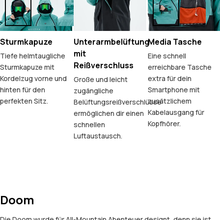
Sturmkapuze
Unterarmbelüftung
Media Tasche
mit
Tiefe helmtaugliche
Eine schnell
Reißverschluss
Sturmkapuze mit
erreichbare Tasche
Kordelzug vorne und
extra für dein
Große und leicht
hinten für den
Smartphone mit
zugängliche
perfekten Sitz.
zusätzlichem
Belüftungsreißverschlüsse
Kabelausgang für
ermöglichen dir einen
Kopfhörer.
schnellen
Luftaustausch.
Doom
Die Doom wurde für All-Mountain Abenteuer designt, denn sie ist