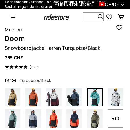
Kostenloser Versand und Rückversand.
Immer. Auf alle
CH/DE
Meine Bestellungen
Bestellungen.
Jetzt kaufen
Durchsuche
Montec
Doom
Snowboardjacke Herren Turquoise/Black
235 CHF
1172 Reviews, 4.8/5
(1172)
Farbe
Turquoise/Black
+10