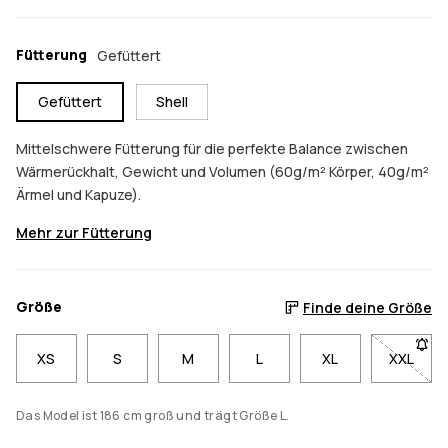
Fütterung
Gefüttert
Gefüttert
Shell
Mittelschwere Fütterung für die perfekte Balance zwischen
Wärmerückhalt, Gewicht und Volumen (60g/m² Körper, 40g/m²
Ärmel und Kapuze).
Mehr zur Fütterung
Größe
Finde deine Größe
XS
S
M
L
XL
XXL
- Größe
Das Model ist 186 cm groß und trägt Größe L.