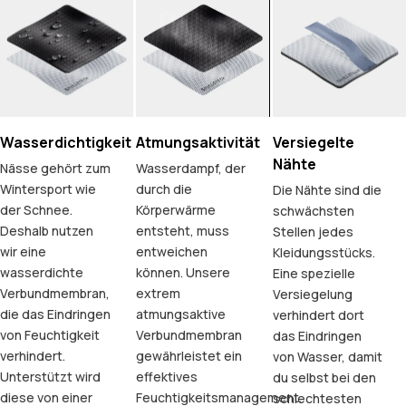
Wasserdichtigkeit
Atmungsaktivität
Versiegelte
Nähte
Nässe gehört zum
Wasserdampf, der
Wintersport wie
durch die
Die Nähte sind die
der Schnee.
Körperwärme
schwächsten
Deshalb nutzen
entsteht, muss
Stellen jedes
wir eine
entweichen
Kleidungsstücks.
wasserdichte
können. Unsere
Eine spezielle
Verbundmembran,
extrem
Versiegelung
die das Eindringen
atmungsaktive
verhindert dort
von Feuchtigkeit
Verbundmembran
das Eindringen
verhindert.
gewährleistet ein
von Wasser, damit
Unterstützt wird
effektives
du selbst bei den
diese von einer
Feuchtigkeitsmanagement.
schlechtesten