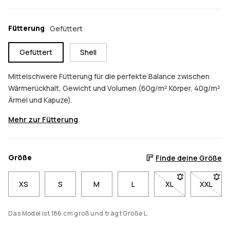
Fütterung
Gefüttert
Gefüttert
Shell
Mittelschwere Fütterung für die perfekte Balance zwischen
Wärmerückhalt, Gewicht und Volumen (60g/m² Körper, 40g/m²
Ärmel und Kapuze).
Mehr zur Fütterung
Größe
Finde deine Größe
XS
S
M
L
XL
- Größe XL nicht v
XXL
- Größe
Das Model ist 186 cm groß und trägt Größe L.