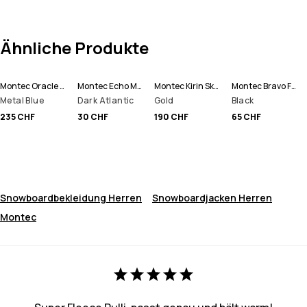
Ähnliche Produkte
Montec Oracle Skijacke Herren
Montec Echo Mütze
Montec Kirin Skihose Herren
Montec Bravo Fleecepullover Herren
Metal Blue
Dark Atlantic
Gold
Black
235 CHF
30 CHF
190 CHF
65 CHF
Snowboardbekleidung Herren
Snowboardjacken Herren
Montec