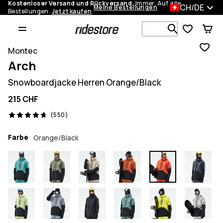
Kostenloser Versand und Rückversand.
Immer. Auf alle
CH/DE
Meine Bestellungen
Bestellungen.
Jetzt kaufen
Durchsuche
Montec
Arch
Snowboardjacke Herren Orange/Black
215 CHF
550 Reviews, 4.7/5
(550)
Farbe
Orange/Black