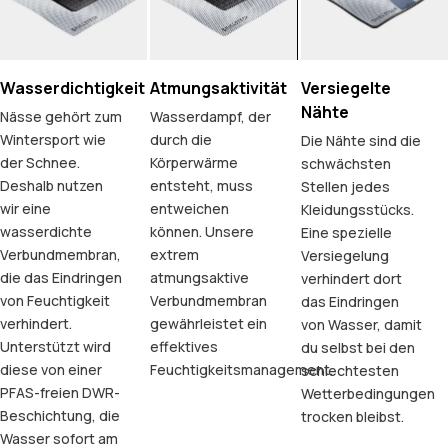
Wasserdichtigkeit
Atmungsaktivität
Versiegelte
Nähte
Nässe gehört zum
Wasserdampf, der
Wintersport wie
durch die
Die Nähte sind die
der Schnee.
Körperwärme
schwächsten
Deshalb nutzen
entsteht, muss
Stellen jedes
wir eine
entweichen
Kleidungsstücks.
wasserdichte
können. Unsere
Eine spezielle
Verbundmembran,
extrem
Versiegelung
die das Eindringen
atmungsaktive
verhindert dort
von Feuchtigkeit
Verbundmembran
das Eindringen
verhindert.
gewährleistet ein
von Wasser, damit
Unterstützt wird
effektives
du selbst bei den
diese von einer
Feuchtigkeitsmanagement.
schlechtesten
PFAS-freien DWR-
Wetterbedingungen
Beschichtung, die
trocken bleibst.
Wasser sofort am