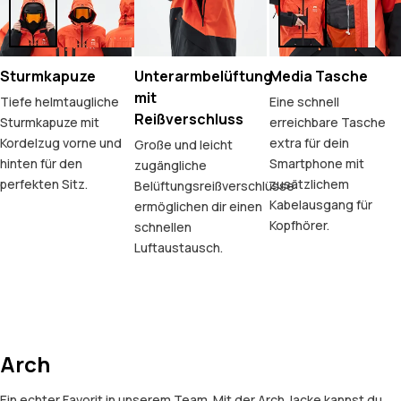
Sturmkapuze
Unterarmbelüftung
Media Tasche
mit
Tiefe helmtaugliche
Eine schnell
Reißverschluss
Sturmkapuze mit
erreichbare Tasche
Kordelzug vorne und
extra für dein
Große und leicht
hinten für den
Smartphone mit
zugängliche
perfekten Sitz.
zusätzlichem
Belüftungsreißverschlüsse
Kabelausgang für
ermöglichen dir einen
Kopfhörer.
schnellen
Luftaustausch.
Arch
Ein echter Favorit in unserem Team. Mit der Arch Jacke kannst du