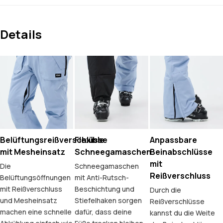
Details
Belüftungsreißverschlüsse
Flexible
Anpassbare
mit Mesheinsatz
Schneegamaschen
Beinabschlüsse
mit
Die
Schneegamaschen
Reißverschluss
Belüftungsöffnungen
mit Anti-Rutsch-
mit Reißverschluss
Beschichtung und
Durch die
und Mesheinsatz
Stiefelhaken sorgen
Reißverschlüsse
machen eine schnelle
dafür, dass deine
kannst du die Weite