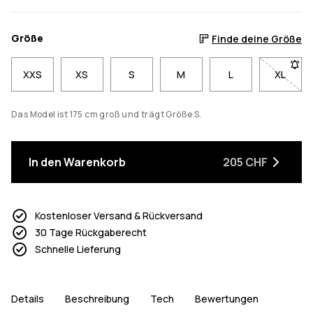
Größe
Finde deine Größe
XXS
XS
S
M
L
XL
- Größe
Das Model ist 175 cm groß und trägt Größe S.
In den Warenkorb
205 CHF
Kostenloser Versand & Rückversand
30 Tage Rückgaberecht
Schnelle Lieferung
Details
Beschreibung
Tech
Bewertungen