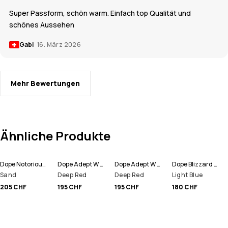
Super Passform, schön warm. Einfach top Qualität und
schönes Aussehen
Gabi
16. März 2026
Mehr Bewertungen
Ähnliche Produkte
Dope Notorious B.I.B Snowboardhose Herren
Dope Adept W Snowboardjacke Damen
Dope Adept W Skijacke Damen
Dope Blizzard W Snowboardjacke Damen
Sand
Deep Red
Deep Red
Light Blue
205 CHF
195 CHF
195 CHF
180 CHF