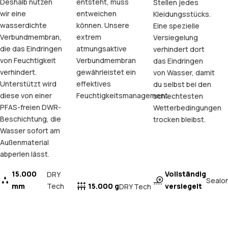
Deshalb nutzen
entsteht, muss
Stellen jedes
wir eine
entweichen
Kleidungsstücks.
wasserdichte
können. Unsere
Eine spezielle
Verbundmembran,
extrem
Versiegelung
die das Eindringen
atmungsaktive
verhindert dort
von Feuchtigkeit
Verbundmembran
das Eindringen
verhindert.
gewährleistet ein
von Wasser, damit
Unterstützt wird
effektives
du selbst bei den
diese von einer
Feuchtigkeitsmanagement.
schlechtesten
PFAS-freien DWR-
Wetterbedingungen
Beschichtung, die
trocken bleibst.
Wasser sofort am
Außenmaterial
abperlen lässt.
15.000
Vollständig
DRY
Sealo
mm
Tech
15.000 g
versiegelt
DRY Tech