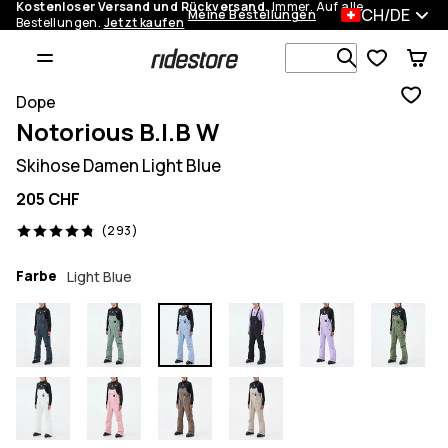
Kostenloser Versand und Rückversand.
Immer. Auf alle
CH/DE
Meine Bestellungen
Bestellungen.
Jetzt kaufen
Durchsuche
Dope
Notorious B.I.B W
Skihose Damen Light Blue
205 CHF
293 Reviews, 4.8/5
(293)
Farbe
Light Blue