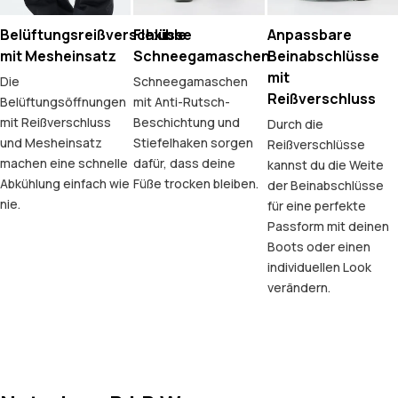
Belüftungsreißverschlüsse
Flexible
Anpassbare
mit Mesheinsatz
Schneegamaschen
Beinabschlüsse
mit
Die
Schneegamaschen
Reißverschluss
Belüftungsöffnungen
mit Anti-Rutsch-
mit Reißverschluss
Beschichtung und
Durch die
und Mesheinsatz
Stiefelhaken sorgen
Reißverschlüsse
machen eine schnelle
dafür, dass deine
kannst du die Weite
Abkühlung einfach wie
Füße trocken bleiben.
der Beinabschlüsse
nie.
für eine perfekte
Passform mit deinen
Boots oder einen
individuellen Look
verändern.