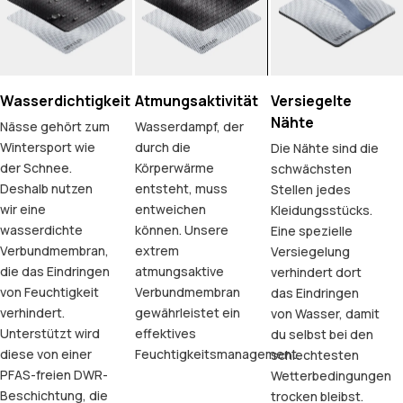
Wasserdichtigkeit
Atmungsaktivität
Versiegelte
Nähte
Nässe gehört zum
Wasserdampf, der
Wintersport wie
durch die
Die Nähte sind die
der Schnee.
Körperwärme
schwächsten
Deshalb nutzen
entsteht, muss
Stellen jedes
wir eine
entweichen
Kleidungsstücks.
wasserdichte
können. Unsere
Eine spezielle
Verbundmembran,
extrem
Versiegelung
die das Eindringen
atmungsaktive
verhindert dort
von Feuchtigkeit
Verbundmembran
das Eindringen
verhindert.
gewährleistet ein
von Wasser, damit
Unterstützt wird
effektives
du selbst bei den
diese von einer
Feuchtigkeitsmanagement.
schlechtesten
PFAS-freien DWR-
Wetterbedingungen
Beschichtung, die
trocken bleibst.