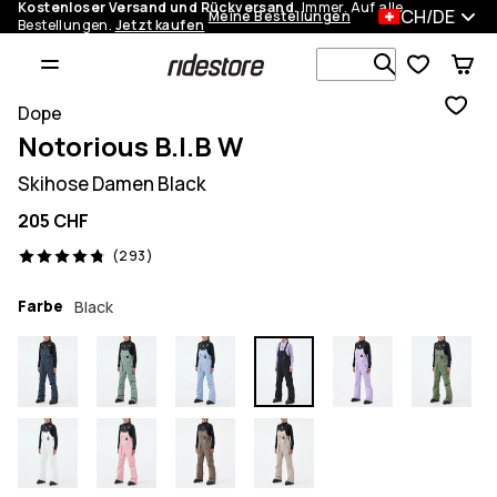
Kostenloser Versand und Rückversand.
Immer. Auf alle
CH/DE
Meine Bestellungen
Bestellungen.
Jetzt kaufen
Durchsuche
Dope
Notorious B.I.B W
Skihose Damen Black
205 CHF
293 Reviews, 4.8/5
(293)
Farbe
Black