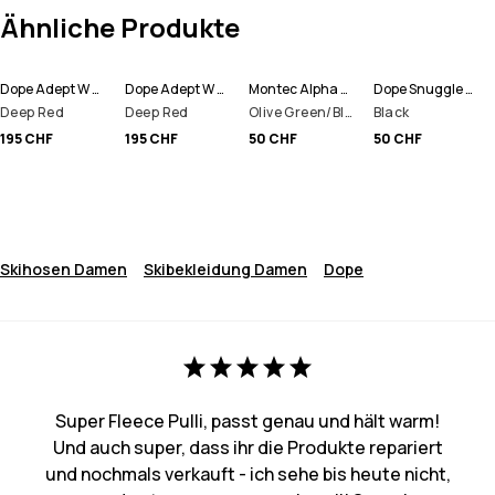
Ähnliche Produkte
Dope Adept W Snowboardjacke Damen
Dope Adept W Skijacke Damen
Montec Alpha W Funktionshose Damen
Dope Snuggle W Funktionshose Damen
Deep Red
Deep Red
Olive Green/Black/Greenish
Black
195 CHF
195 CHF
50 CHF
50 CHF
Skihosen Damen
Skibekleidung Damen
Dope
Super Fleece Pulli, passt genau und hält warm!
Und auch super, dass ihr die Produkte repariert
und nochmals verkauft - ich sehe bis heute nicht,