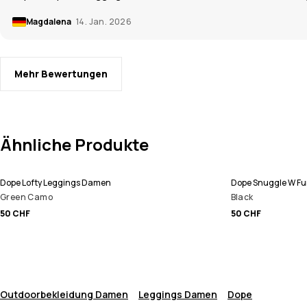
Magdalena
14. Jan. 2026
Mehr Bewertungen
Ähnliche Produkte
Dope Lofty Leggings Damen
Dope Snuggle W F
Green Camo
Black
50 CHF
50 CHF
Outdoorbekleidung Damen
Leggings Damen
Dope