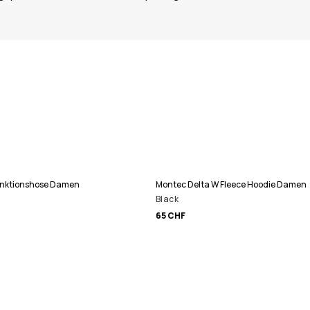
unktionshose Damen
Montec Delta W Fleece Hoodie Damen
Black
65 CHF