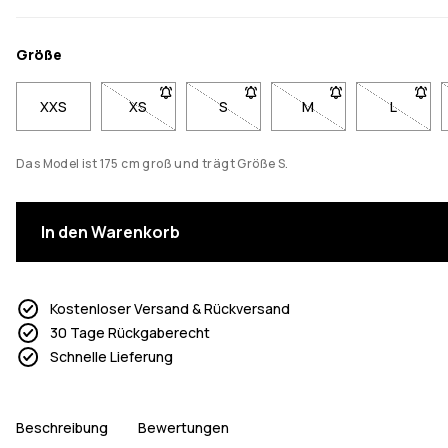
Größe
XXS
XS
- Größe XS nicht verfügbar. Klicke, um benachri
S
- Größe S nicht verfügbar. Klicke,
M
- Größe M nicht verfü
L
- Größe 
Das Model ist 175 cm groß und trägt Größe S.
In den Warenkorb
Kostenloser Versand & Rückversand
30 Tage Rückgaberecht
Schnelle Lieferung
Beschreibung
Bewertungen