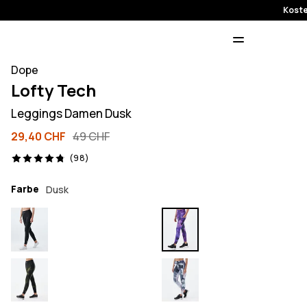
Koste
Dope
Lofty Tech
Leggings Damen Dusk
29,40 CHF
49 CHF
98 Reviews, 4.8/5
(98)
Farbe
Dusk