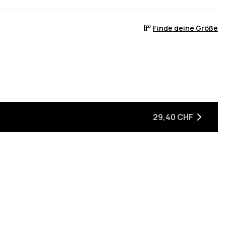
Finde deine Größe
 ist
er auf Lager ist
, wenn sie wieder auf Lager ist
29,40 CHF