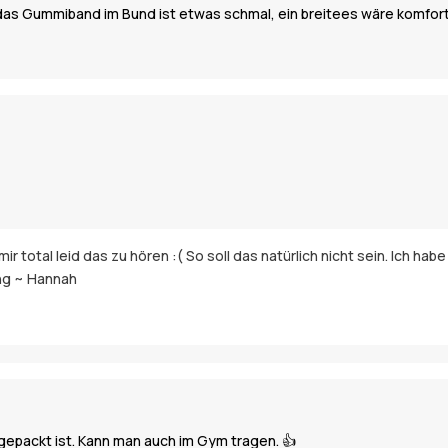
 das Gummiband im Bund ist etwas schmal, ein breitees wäre komfort
ir total leid das zu hören :( So soll das natürlich nicht sein. Ich hab
ng ~ Hannah
packt ist. Kann man auch im Gym tragen. 👍