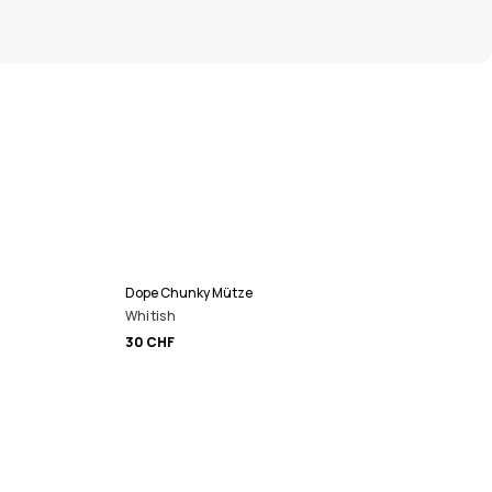
Dope Chunky Mütze
Whitish
30 CHF