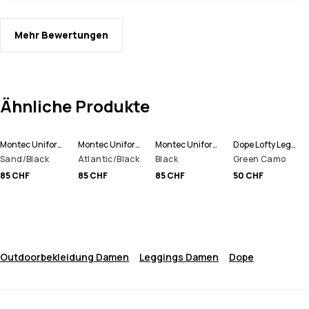
Mehr Bewertungen
Ähnliche Produkte
Montec Uniform W Fleece Hoodie Damen
Montec Uniform W Fleece Hoodie Damen
Montec Uniform W Fleece Hoodie Damen
Dope Lofty Leggings Damen
Sand/Black
Atlantic/Black
Black
Green Camo
85 CHF
85 CHF
85 CHF
50 CHF
Outdoorbekleidung Damen
Leggings Damen
Dope