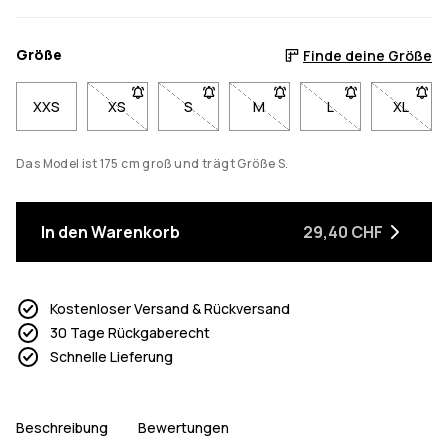
Größe
Finde deine Größe
XXS
XS
- Größe XS nicht verfügbar. Klicke, um benachricht
S
- Größe S nicht verfügbar. Klicke, um b
M
- Größe M nicht verfügbar. K
L
- Größe L nicht ve
XL
- Größe
Das Model ist 175 cm groß und trägt Größe S.
In den Warenkorb
29,40 CHF
Kostenloser Versand & Rückversand
30 Tage Rückgaberecht
Schnelle Lieferung
Beschreibung
Bewertungen