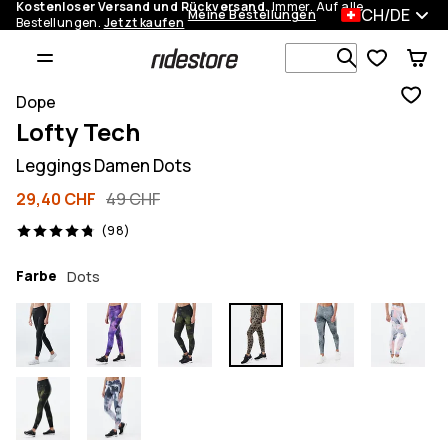
Kostenloser Versand und Rückversand.
Immer. Auf alle
CH/DE
Meine Bestellungen
Bestellungen.
Jetzt kaufen
Durchsuche
Dope
Lofty Tech
Leggings Damen Dots
29,40 CHF
49 CHF
98 Reviews, 4.8/5
(98)
Farbe
Dots