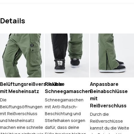
Details
Belüftungsreißverschlüsse
Flexible
Anpassbare
mit Mesheinsatz
Schneegamaschen
Beinabschlüsse
mit
Die
Schneegamaschen
Reißverschluss
Belüftungsöffnungen
mit Anti-Rutsch-
mit Reißverschluss
Beschichtung und
Durch die
und Mesheinsatz
Stiefelhaken sorgen
Reißverschlüsse
machen eine schnelle
dafür, dass deine
kannst du die Weite