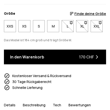
Größe
Finde deine Größe
XXS
XS
S
M
L
- Größe L nicht verfügbar.
XL
- Größe XL nicht 
XXL
- Größe 
Das Model ist 184 cm groß und trägt Größe M.
In den Warenkorb
170 CHF
Kostenloser Versand & Rückversand
30 Tage Rückgaberecht
Schnelle Lieferung
Details
Beschreibung
Tech
Bewertungen