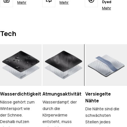
Dyed
Mehr
Mehr
Mehr
Tech
Wasserdichtigkeit
Atmungsaktivität
Versiegelte
Nähte
Nässe gehört zum
Wasserdampf, der
Wintersport wie
durch die
Die Nähte sind die
der Schnee.
Körperwärme
schwächsten
Deshalb nutzen
entsteht, muss
Stellen jedes