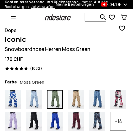
Kostenloser Versand und Rückversand.
Immer. Auf alle
CH/DE
Meine Bestellungen
Bestellungen.
Jetzt kaufen
Durchsuche
Dope
Iconic
Snowboardhose Herren Moss Green
170 CHF
1032 Reviews, 4.8/5
(1032)
Farbe
Moss Green
+14