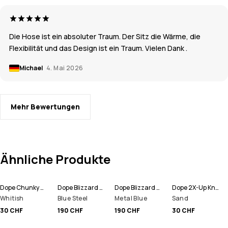
Die Hose ist ein absoluter Traum. Der Sitz die Wärme, die
Flexibilität und das Design ist ein Traum. Vielen Dank .
Michael
4. Mai 2026
Mehr Bewertungen
Ähnliche Produkte
Dope Chunky Mütze
Dope Blizzard Full Zip Snowboardjacke Herren
Dope Blizzard Full Zip Skijacke Herren
Dope 2X-Up Knitted Schlauchtuch
Whitish
Blue Steel
Metal Blue
Sand
30 CHF
190 CHF
190 CHF
30 CHF