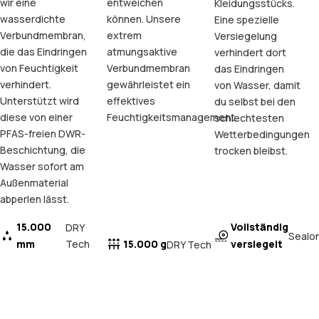
wir eine
entweichen
Kleidungsstücks.
wasserdichte
können. Unsere
Eine spezielle
Verbundmembran,
extrem
Versiegelung
die das Eindringen
atmungsaktive
verhindert dort
von Feuchtigkeit
Verbundmembran
das Eindringen
verhindert.
gewährleistet ein
von Wasser, damit
Unterstützt wird
effektives
du selbst bei den
diese von einer
Feuchtigkeitsmanagement.
schlechtesten
PFAS-freien DWR-
Wetterbedingungen
Beschichtung, die
trocken bleibst.
Wasser sofort am
Außenmaterial
abperlen lässt.
15.000
Vollständig
DRY
Sealo
mm
Tech
15.000 g
versiegelt
DRY Tech