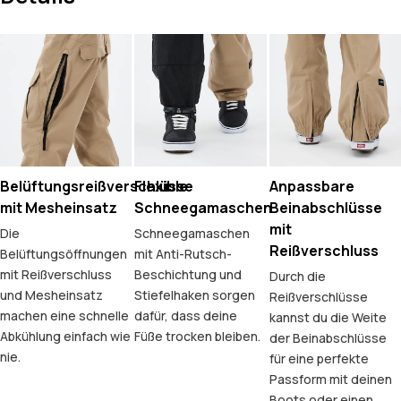
Belüftungsreißverschlüsse
Flexible
Anpassbare
mit Mesheinsatz
Schneegamaschen
Beinabschlüsse
mit
Die
Schneegamaschen
Reißverschluss
Belüftungsöffnungen
mit Anti-Rutsch-
mit Reißverschluss
Beschichtung und
Durch die
und Mesheinsatz
Stiefelhaken sorgen
Reißverschlüsse
machen eine schnelle
dafür, dass deine
kannst du die Weite
Abkühlung einfach wie
Füße trocken bleiben.
der Beinabschlüsse
nie.
für eine perfekte
Passform mit deinen
Boots oder einen