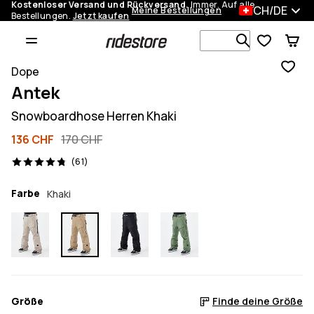
Kostenloser Versand und Rückversand.
Immer. Auf alle
CH/DE
Meine Bestellungen
Bestellungen.
Jetzt kaufen
Durchsuche
Dope
Antek
Snowboardhose Herren Khaki
136 CHF
170 CHF
61 Reviews, 4.8/5
(61)
Farbe
Khaki
Größe
Finde deine Größe