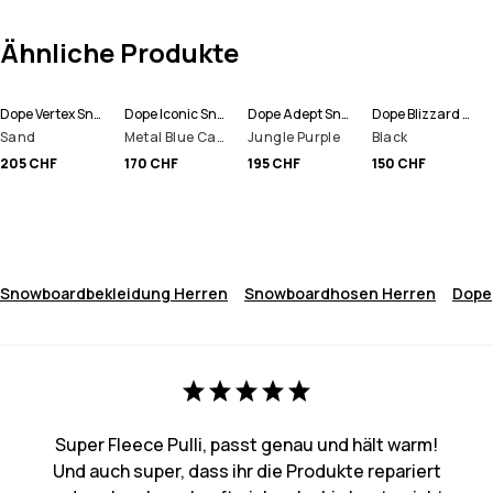
Ähnliche Produkte
Dope Vertex Snowboardhose Herren
Dope Iconic Snowboardhose Herren
Dope Adept Snowboardjacke Herren
Dope Blizzard Snowboardhose Herren
Sand
Metal Blue Camo
Jungle Purple
Black
205 CHF
170 CHF
195 CHF
150 CHF
Snowboardbekleidung Herren
Snowboardhosen Herren
Dope
Super Fleece Pulli, passt genau und hält warm!
Und auch super, dass ihr die Produkte repariert