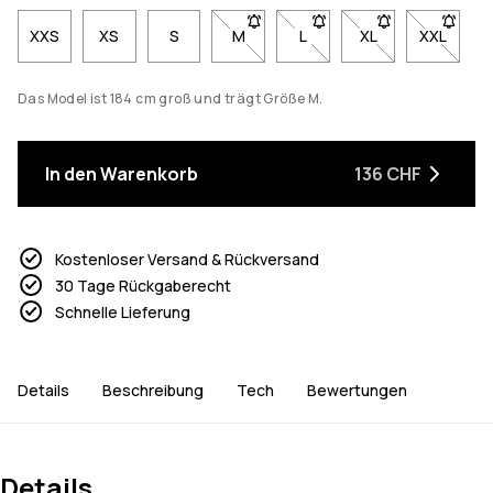
XXS
XS
S
M
- Größe M nicht verfügbar. Klicke, 
L
- Größe L nicht verfügbar.
XL
- Größe XL nicht 
XXL
- Größe 
Das Model ist 184 cm groß und trägt Größe M.
In den Warenkorb
136 CHF
Kostenloser Versand & Rückversand
30 Tage Rückgaberecht
Schnelle Lieferung
Details
Beschreibung
Tech
Bewertungen
Details