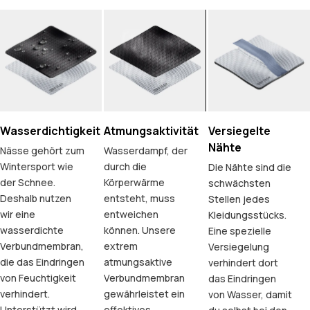
Wasserdichtigkeit
Atmungsaktivität
Versiegelte
Nähte
Nässe gehört zum
Wasserdampf, der
Wintersport wie
durch die
Die Nähte sind die
der Schnee.
Körperwärme
schwächsten
Deshalb nutzen
entsteht, muss
Stellen jedes
wir eine
entweichen
Kleidungsstücks.
wasserdichte
können. Unsere
Eine spezielle
Verbundmembran,
extrem
Versiegelung
die das Eindringen
atmungsaktive
verhindert dort
von Feuchtigkeit
Verbundmembran
das Eindringen
verhindert.
gewährleistet ein
von Wasser, damit
Unterstützt wird
effektives